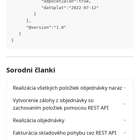
            "odpocetZaloh":true,
            "datSplat":"2022-07-12"
         }
      },
      "@version":"1.0"
   }
}
Sorodni članki
Realizácia všetkých položiek objednávky naraz
Vytvorenie zálohy z objednávky so 
zachovaním položiek pomocou REST API
Realizácia objednávky
Fakturácia skladového pohybu cez REST API