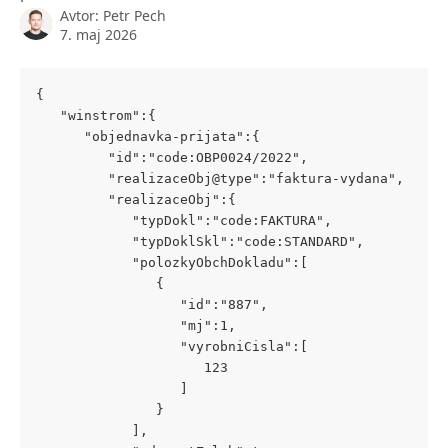
Avtor:
Petr Pech
7. maj 2026
{
   "winstrom":{
      "objednavka-prijata":{
         "id":"code:OBP0024/2022",
         "realizaceObj@type":"faktura-vydana",
         "realizaceObj":{
            "typDokl":"code:FAKTURA",
            "typDoklSkl":"code:STANDARD",
            "polozkyObchDokladu":[
               {
                  "id":"887",
                  "mj":1,
                  "vyrobniCisla":[
                     123
                  ]
               }
            ],