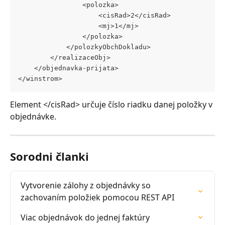
				<polozka>
					<cisRad>2</cisRad>
					<mj>1</mj>
				</polozka>
			</polozkyObchDokladu>
		</realizaceObj>
	</objednavka-prijata>
</winstrom>
Element </cisRad> určuje číslo riadku danej položky v 
objednávke.
Sorodni članki
Vytvorenie zálohy z objednávky so 
zachovaním položiek pomocou REST API
Viac objednávok do jednej faktúry