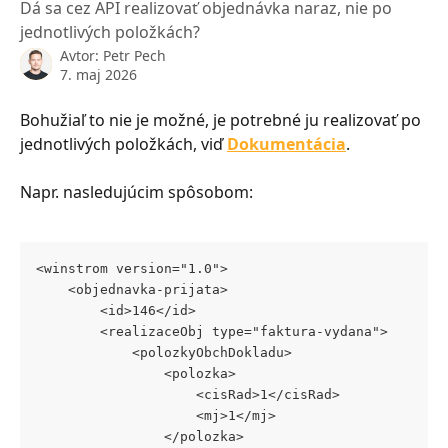
Dá sa cez API realizovať objednávka naraz, nie po
jednotlivých položkách?
Avtor:
Petr Pech
7. maj 2026
Bohužiaľ to nie je možné, je potrebné ju realizovať po 
jednotlivých položkách, viď 
Dokumentácia
.
Napr. nasledujúcim spôsobom:
<winstrom version="1.0">
	<objednavka-prijata>
		<id>146</id>
		<realizaceObj type="faktura-vydana">
			<polozkyObchDokladu>
				<polozka>
					<cisRad>1</cisRad>
					<mj>1</mj>
				</polozka>