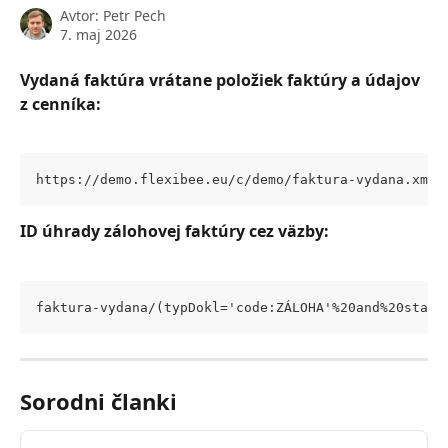
Avtor:
Petr Pech
7. maj 2026
Vydaná faktúra vrátane položiek faktúry a údajov 
z cenníka:
https://demo.flexibee.eu/c/demo/faktura-vydana.xml?
ID úhrady zálohovej faktúry cez väzby:
faktura-vydana/(typDokl='code:ZÁLOHA'%20and%20stavU
Sorodni članki