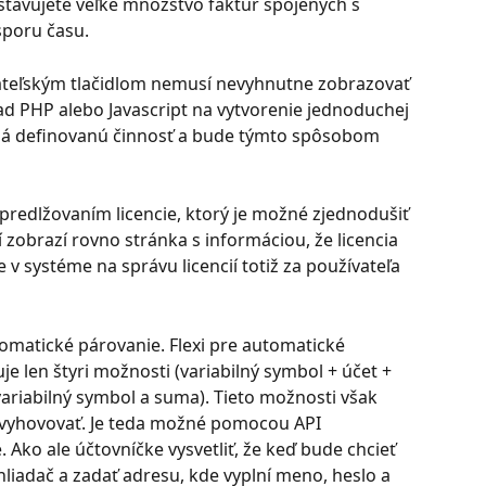
ystavujete veľké množstvo faktúr spojených s 
sporu času.
ateľským tlačidlom nemusí nevyhnutne zobrazovať 
lad PHP alebo Javascript na vytvorenie jednoduchej 
oná definovanú činnosť a bude týmto spôsobom 
 predlžovaním licencie, ktorý je možné zjednodušiť 
í zobrazí rovno stránka s informáciou, že licencia 
v systéme na správu licencií totiž za používateľa 
omatické párovanie. Flexi pre automatické 
e len štyri možnosti (variabilný symbol + účet + 
ariabilný symbol a suma). Tieto možnosti však 
 vyhovovať. Je teda možné pomocou API 
Ako ale účtovníčke vysvetliť, že keď bude chcieť 
hliadač a zadať adresu, kde vyplní meno, heslo a 