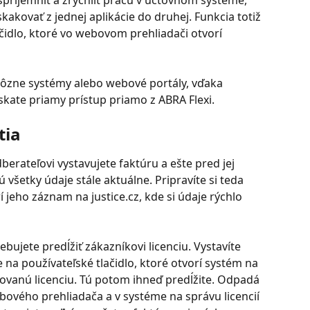
spríjemniť a zrýchliť prácu v účtovnom systéme, 
akovať z jednej aplikácie do druhej. Funkcia totiž 
čidlo, ktoré vo webovom prehliadači otvorí 
e rôzne systémy alebo webové portály, vďaka 
skate priamy prístup priamo z ABRA Flexi.
tia
berateľovi vystavujete faktúru a ešte pred jej 
 všetky údaje stále aktuálne. Pripravíte si teda 
í jeho záznam na justice.cz, kde si údaje rýchlo 
ebujete predĺžiť zákazníkovi licenciu. Vystavíte 
 na používateľské tlačidlo, ktoré otvorí systém na 
dovanú licenciu. Tú potom ihneď predĺžite. Odpadá 
ového prehliadača a v systéme na správu licencií 