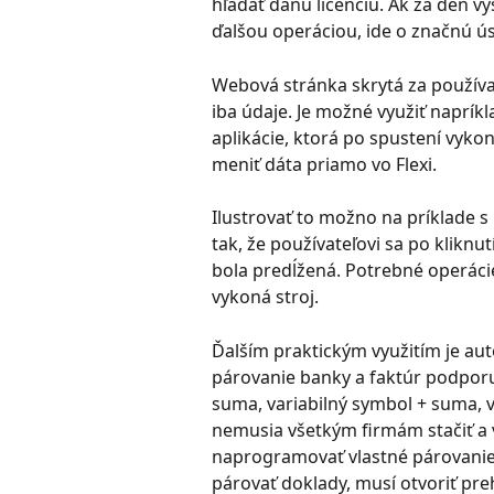
hľadať danú licenciu. Ak za deň v
ďalšou operáciou, ide o značnú ú
Webová stránka skrytá za použív
iba údaje. Je možné využiť naprík
aplikácie, ktorá po spustení vyk
meniť dáta priamo vo Flexi.
Ilustrovať to možno na príklade s
tak, že používateľovi sa po kliknut
bola predĺžená. Potrebné operácie 
vykoná stroj.
Ďalším praktickým využitím je aut
párovanie banky a faktúr podporuj
suma, variabilný symbol + suma, v
nemusia všetkým firmám stačiť a
naprogramovať vlastné párovanie. 
párovať doklady, musí otvoriť pre