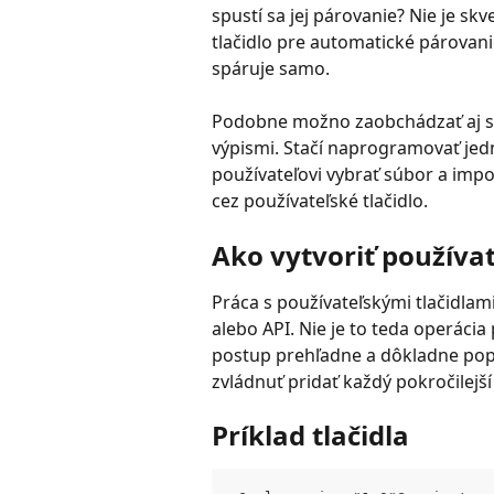
spustí sa jej párovanie? Nie je sk
tlačidlo pre automatické párovanie
spáruje samo.
Podobne možno zaobchádzať aj s 
výpismi. Stačí naprogramovať je
používateľovi vybrať súbor a impor
cez používateľské tlačidlo.
Ako vytvoriť používat
Práca s používateľskými tlačidla
alebo API. Nie je to teda operácia 
postup prehľadne a dôkladne popís
zvládnuť pridať každý pokročilejší
Príklad tlačidla