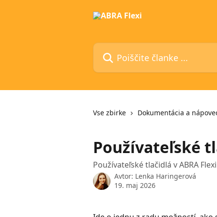
Preskoči na glavno vsebino
Poiščite članke ...
Vse zbirke
Dokumentácia a nápove
Používateľské tl
Používateľské tlačidlá v ABRA Flexi
Avtor:
Lenka Haringerová
19. maj 2026