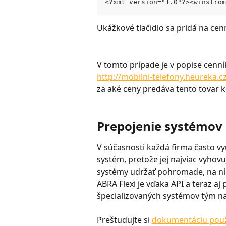
<?xml version="1.0"?><winstrom
Ukážkové tlačidlo sa pridá na cen
V tomto prípade je v popise cenní
http://mobilni-telefony.heureka.
za aké ceny predáva tento tovar 
Prepojenie systémov
V súčasnosti každá firma často vy
systém, pretože jej najviac vyhov
systémy udržať pohromade, na ni
ABRA Flexi je vďaka API a teraz aj
špecializovaných systémov tým na
Preštudujte si 
dokumentáciu použív