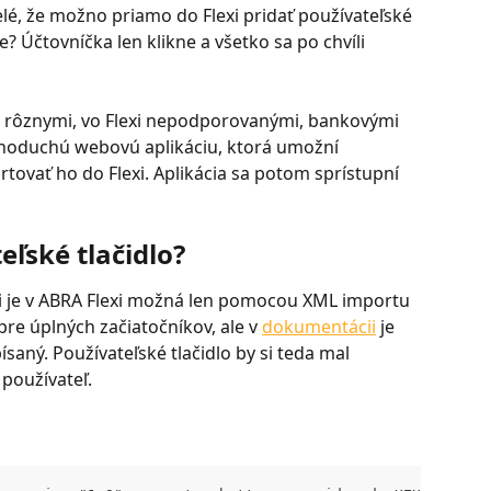
velé, že možno priamo do Flexi pridať používateľské 
? Účtovníčka len klikne a všetko sa po chvíli 
rôznymi, vo Flexi nepodporovanými, bankovými 
dnoduchú webovú aplikáciu, ktorá umožní 
tovať ho do Flexi. Aplikácia sa potom sprístupní 
eľské tlačidlo?
mi je v ABRA Flexi možná len pomocou XML importu 
pre úplných začiatočníkov, ale v 
dokumentácii
 je 
aný. Používateľské tlačidlo by si teda mal 
 používateľ.