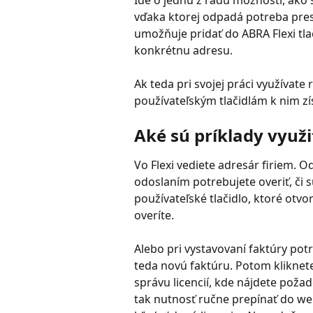
Ide o jednu z radu možností, ako 
vďaka ktorej odpadá potreba presk
umožňuje pridať do ABRA Flexi tla
konkrétnu adresu.
Ak teda pri svojej práci využívat
používateľským tlačidlám k nim zí
Aké sú príklady využi
Vo Flexi vediete adresár firiem. Od
odoslaním potrebujete overiť, či sú
používateľské tlačidlo, ktoré otvor
overíte.
Alebo pri vystavovaní faktúry potr
teda novú faktúru. Potom kliknete
správu licencií, kde nájdete poža
tak nutnosť ručne prepínať do web