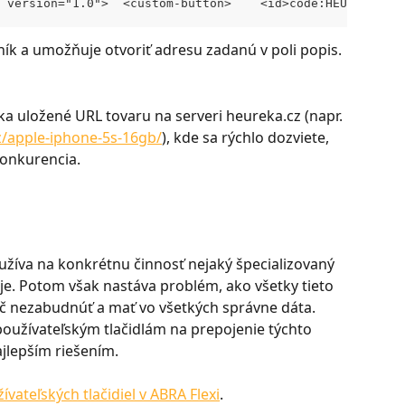
 version="1.0">  <custom-button>    <id>code:HEUREKA-DET
ník a umožňuje otvoriť adresu zadanú v poli popis.
ka uložené URL tovaru na serveri heureka.cz (napr. 
cz/apple-iphone-5s-16gb/
), kde sa rýchlo dozviete, 
konkurencia.
užíva na konkrétnu činnosť nejaký špecializovaný 
uje. Potom však nastáva problém, ako všetky tieto 
č nezabudnúť a mať vo všetkých správne dáta. 
 používateľským tlačidlám na prepojenie týchto 
jlepším riešením.
ateľských tlačidiel v ABRA Flexi
.