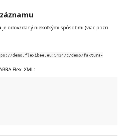
o záznamu
u je odovzdaný niekoľkými spôsobmi (viac pozri 
tps://demo.flexibee.eu:5434/c/demo/faktura-
ABRA Flexi XML:
 