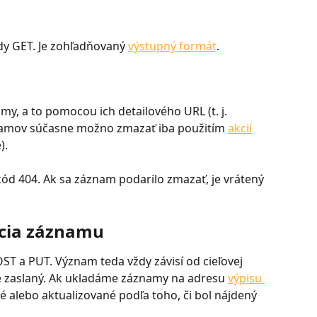
 GET. Je zohľadňovaný 
výstupný formát
.
y, a to pomocou ich detailového URL (t. j. 
znamov súčasne možno zmazať iba použitím 
akcií
).
kód 404. Ak sa záznam podarilo zmazať, je vrátený 
ácia záznamu
OST a PUT. Význam teda vždy závisí od cieľovej 
je zaslaný. Ak ukladáme záznamy na adresu 
výpisu 
 alebo aktualizované podľa toho, či bol nájdený 