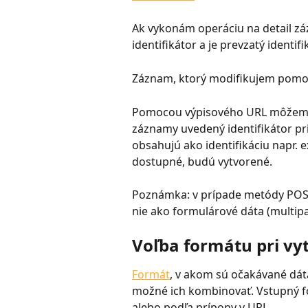
Ak vykonám operáciu na detail z
identifikátor a je prevzatý identifi
Záznam, ktorý modifikujem pomoc
Pomocou výpisového URL môžem m
záznamy uvedený identifikátor pr
obsahujú ako identifikáciu napr. e
dostupné, budú vytvorené.
Poznámka: v prípade metódy POST
nie ako formulárové dáta (multipa
Voľba formátu pri v
Formát
, v akom sú očakávané dáta
možné ich kombinovať. Vstupný fo
alebo podľa prípony v URL.