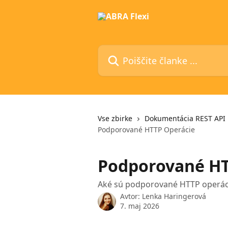
Preskoči na glavno vsebino
Poiščite članke ...
Vse zbirke
Dokumentácia REST API
Podporované HTTP Operácie
Podporované HT
Aké sú podporované HTTP operác
Avtor:
Lenka Haringerová
7. maj 2026