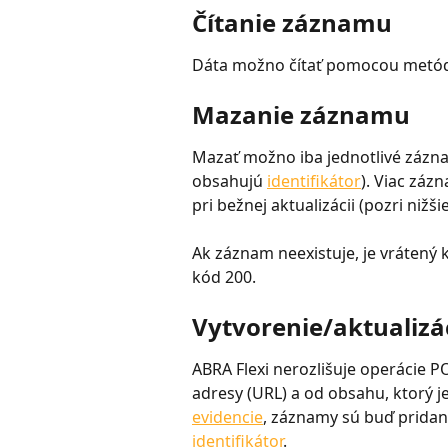
Čítanie záznamu
Dáta možno čítať pomocou metódy
Mazanie záznamu
Mazať možno iba jednotlivé záznam
obsahujú 
identifikátor
). Viac zá
pri bežnej aktualizácii (pozri nižšie
Ak záznam neexistuje, je vrátený 
kód 200.
Vytvorenie/aktualiz
ABRA Flexi nerozlišuje operácie P
adresy (URL) a od obsahu, ktorý 
evidencie
, záznamy sú buď pridané
identifikátor
.