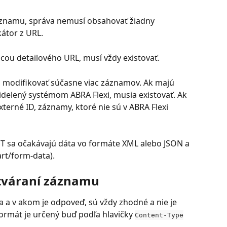
áznamu, správa nemusí obsahovať žiadny 
kátor z URL.
ou detailového URL, musí vždy existovať.
odifikovať súčasne viac záznamov. Ak majú 
idelený systémom ABRA Flexi, musia existovať. Ak 
xterné ID, záznamy, ktoré nie sú v ABRA Flexi 
 sa očakávajú dáta vo formáte XML alebo JSON a 
rt/form-data).
ytváraní záznamu
 a v akom je odpoveď, sú vždy zhodné a nie je 
rmát je určený buď podľa hlavičky 
Content-Type