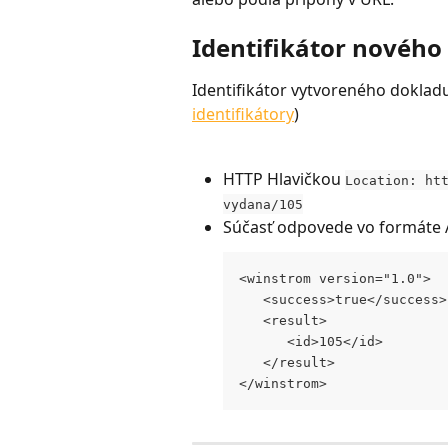
Identifikátor novéh
Identifikátor vytvoreného doklad
identifikátory
)
HTTP Hlavičkou 
Location: ht
vydana/105
Súčasť odpovede vo formáte 
<winstrom version="1.0"> 
   <success>true</success>
   <result> 
      <id>105</id>
   </result> 
</winstrom>