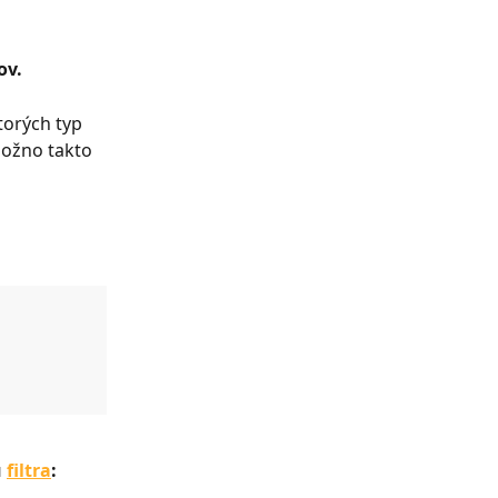
v. 
torých typ 
ožno takto 
 
filtra
: