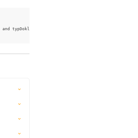
' and typDokl = 'code:INTERNET'" action="uhrad-preplatky