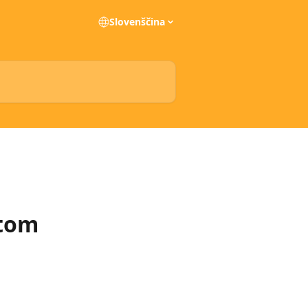
Slovenščina
čtom