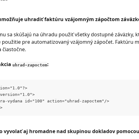
 umožňuje uhradiť faktúru vzájomným zápočtom záväzko
mu sa skúšajú na úhradu použiť všetky dostupné záväzky, k
 použitie pre automatizovaný vzájomný zápočet. Faktúru m
a čiastočne.
akcia 
:
uhrad-zapoctem
ion="1.0"?>
version="1.0">
ura-vydana id="100" action="uhrad-zapoctem"/>
>
o vyvolať aj hromadne nad skupinou dokladov pomocou