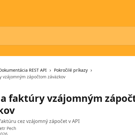
Dokumentácia REST API
Pokročilé príkazy
ry vzájomným zápočtom záväzkov
a faktúry vzájomným zápo
kov
faktúru cez vzájomný zápočet v API
etr Pech
2026