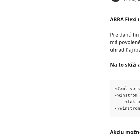
ABRA Flexi
Pre danú fir
má povolené
uhradiť aj ib
Na to slúži 
<?xml vers
<winstrom 
	<fakt
</winstrom
Akciu možn