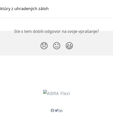
aktúry z uhradených záloh
Ste s tem dobili odgovor na svoje vprašanje?
😞
😐
😃