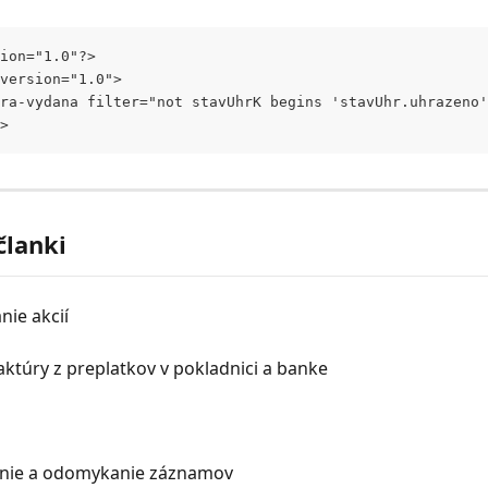
ion="1.0"?>
version="1.0">
ura-vydana filter="not stavUhrK begins 'stavUhr.uhrazeno
>
članki
ie akcií
ktúry z preplatkov v pokladnici a banke
nie a odomykanie záznamov