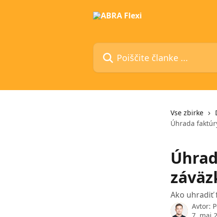
Preskoči na glavno vsebino
Poiščite članke ...
Vse zbirke
Úhrada faktú
Úhrad
záväz
Ako uhradiť 
Avtor:
P
7. maj 