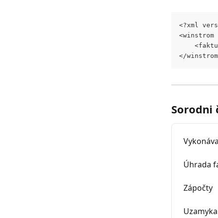
<?xml vers
<winstrom 
	<fakt
</winstrom
Sorodni 
Vykonávan
Úhrada fa
Zápočty
Uzamyka