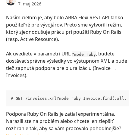
7. maj 2026
Naším cieľom je, aby bolo ABRA Flexi REST API ľahko 
použiteľné pre vývojárov. Preto sme vytvorili režim, 
ktorý zjednodušuje prácu pri použití Ruby On Rails 
(resp. Active Resource).
Ak uvediete v parametri URL 
, budete 
?mode=ruby
dostávať správne výsledky vo výstupnom XML a bude 
tiež zapnutá podpora pre pluralizáciu (Invoice → 
Invoices).
# GET /invoices.xml?mode=ruby Invoice.find(:all, :p
Podpora Ruby On Rails je zatiaľ experimentálna. 
Narazili ste na problém alebo chcete len zlepšiť 
rozhranie tak, aby sa vám pracovalo pohodlnejšie? 