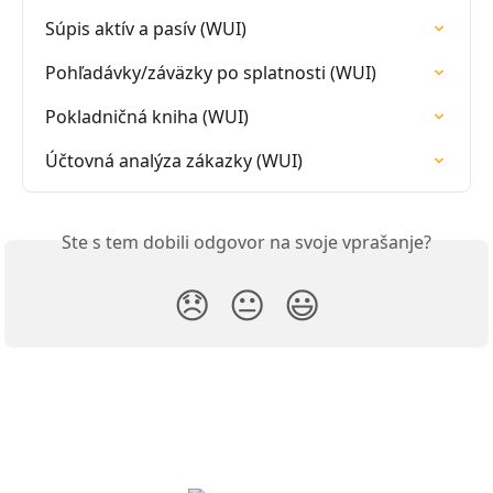
Súpis aktív a pasív (WUI)
Pohľadávky/záväzky po splatnosti (WUI)
Pokladničná kniha (WUI)
Účtovná analýza zákazky (WUI)
Ste s tem dobili odgovor na svoje vprašanje?
😞
😐
😃