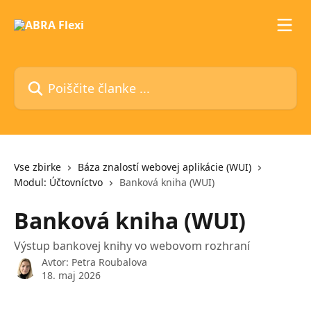
Preskoči na glavno vsebino
Poiščite članke ...
Vse zbirke
Báza znalostí webovej aplikácie (WUI)
Modul: Účtovníctvo
Banková kniha (WUI)
Banková kniha (WUI)
Výstup bankovej knihy vo webovom rozhraní
Avtor:
Petra Roubalova
18. maj 2026