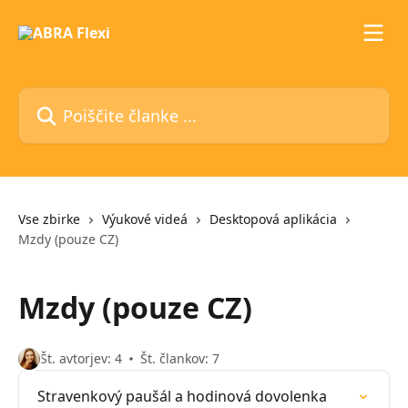
Preskoči na glavno vsebino
Poiščite članke ...
Vse zbirke
Výukové videá
Desktopová aplikácia
Mzdy (pouze CZ)
Mzdy (pouze CZ)
Št. avtorjev: 4
Št. člankov: 7
Stravenkový paušál a hodinová dovolenka