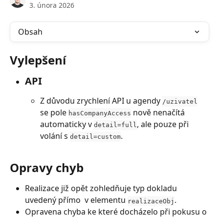
3. února 2026
Obsah
Vylepšení
API
Z důvodu zrychlení API u agendy 
/uzivatel
se pole 
 nově nenačítá 
hasCompanyAccess
automaticky v 
, ale pouze při 
detail=full
volání s 
.
detail=custom
Opravy chyb
Realizace již opět zohledňuje typ dokladu 
uvedený přímo  v elementu 
.
realizaceObj
Opravena chyba ke které docházelo při pokusu o 