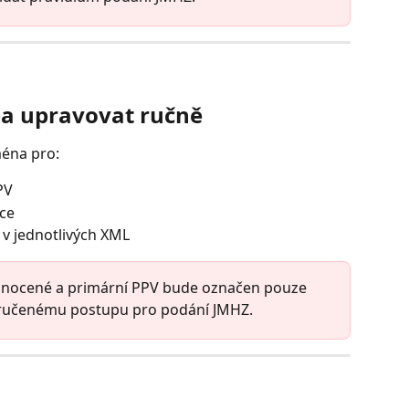
ba upravovat ručně
ména pro:
PV
ce
 v jednotlivých XML 
dnocené a primární PPV bude označen pouze 
oručenému postupu pro podání JMHZ.