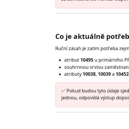
Co je aktuálně potře
Ruční zásah je zatím potřeba zej
atribut 
10495
 u primárního P
souhrnnou vrstvu zaměstnan
atributy 
10038
, 
10039
 a 
10452
✅ Pokud budou tyto údaje sje
jednou, odpovídá výstup dop