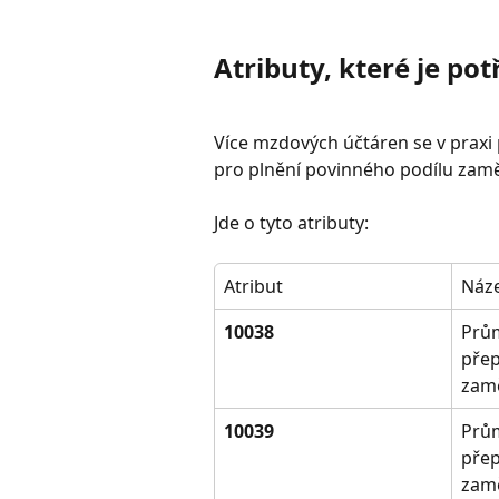
Atributy, které je pot
Více mzdových účtáren se v praxi 
pro plnění povinného podílu zam
Jde o tyto atributy:
Atribut
Náz
10038
Prům
přep
zam
10039
Prům
přep
zamě