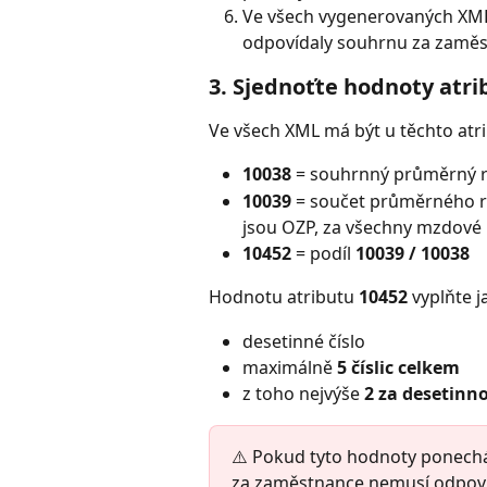
Ve všech vygenerovaných XML 
odpovídaly souhrnu za zaměs
3. Sjednoťte hodnoty atri
Ve všech XML má být u těchto atr
10038
 = souhrnný průměrný 
10039
 = součet průměrného r
jsou OZP, za všechny mzdové
10452
 = podíl 
10039 / 10038
Hodnotu atributu 
10452
 vyplňte j
desetinné číslo
maximálně 
5 číslic celkem
z toho nejvýše 
2 za desetinn
⚠️ Pokud tyto hodnoty ponechá
za zaměstnance nemusí odpoví