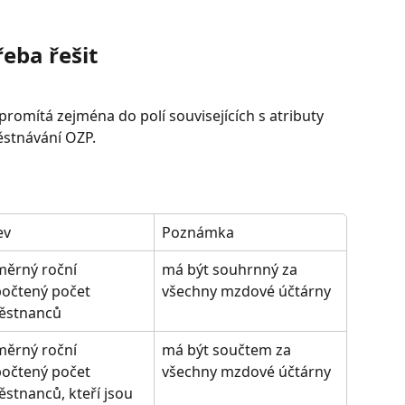
řeba řešit
promítá zejména do polí souvisejících s atributy 
ěstnávání OZP.
ev
Poznámka
ěrný roční 
má být souhrnný za 
očtený počet 
všechny mzdové účtárny
ěstnanců
ěrný roční 
má být součtem za 
očtený počet 
všechny mzdové účtárny
stnanců, kteří jsou 