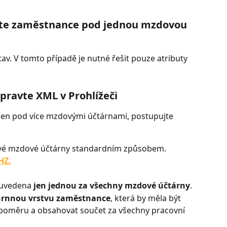
eďte zaměstnance pod jednou mzdovou 
av. V tomto případě je nutné řešit pouze atributy 
pravte XML v Prohlížeči
den pod více mzdovými účtárnami, postupujte 
ivé mzdové účtárny standardním způsobem.
HZ.
 uvedena 
jen jednou za všechny mzdové účtárny
.
rnnou vrstvu zaměstnance
, která by měla být 
poměru a obsahovat součet za všechny pracovní 