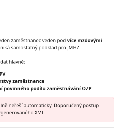
e jeden zaměstnanec veden pod 
více mzdovými 
vzniká samostatný podklad pro JMHZ.
dat hlavně:
PV
rstvy zaměstnance
ní povinného podílu zaměstnávání OZP
 plně neřeší automaticky. Doporučený postup 
vygenerovaného XML.