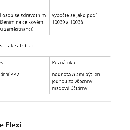
l osob se zdravotním 
vypočte se jako podíl 
ižením na celkovém 
10039 a 10038
tu zaměstnanců
t také atribut:
ev
Poznámka
ární PPV
hodnota 
A
 smí být jen 
jednou za všechny 
mzdové účtárny
 Flexi