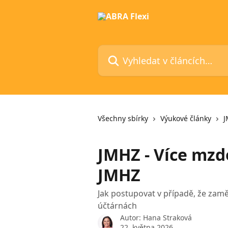
Přeskočit na hlavní obsah
Vyhledat v článcích…
Všechny sbírky
Výukové články
J
JMHZ - Více mzd
JMHZ
Jak postupovat v případě, že zam
účtárnách
Autor:
Hana Straková
22. května 2026