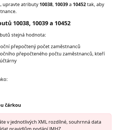
upravte atributy 
10038
, 
10039
 a 
10452
 tak, aby 
tnance.
butů 10038, 10039 a 10452
ibutů stejná hodnota:
roční přepočtený počet zaměstnanců
očního přepočteného počtu zaměstnanců, kteří 
 účtárny
ako:
ou čárkou
te v jednotlivých XML rozdílné, souhrnná data 
dat pravidlům podání JMHZ.