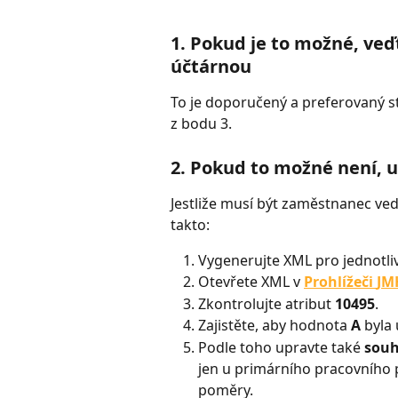
1. Pokud je to možné, v
účtárnou
To je doporučený a preferovaný st
z bodu 3.
2. Pokud to možné není, u
Jestliže musí být zaměstnanec ve
takto:
Vygenerujte XML pro jednotl
Otevřete XML v 
Prohlížeči
JM
Zkontrolujte atribut 
10495
.
Zajistěte, aby hodnota 
A
 byla
Podle toho upravte také 
souh
jen u primárního pracovního 
poměry.