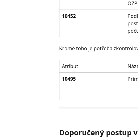
OZP
10452
Podí
post
poč
Kromě toho je potřeba zkontrolova
Atribut
Náz
10495
Prim
Doporučený postup ve