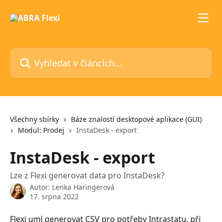
Přeskočit na hlavní obsah
Vyhledat v článcích…
Všechny sbírky
Báze znalostí desktopové aplikace (GUI)
Modul: Prodej
InstaDesk - export
InstaDesk - export
Lze z Flexi generovat data pro InstaDesk?
Autor:
Lenka Haringerová
17. srpna 2022
Flexi umí generovat CSV pro potřeby Intrastatu, při 