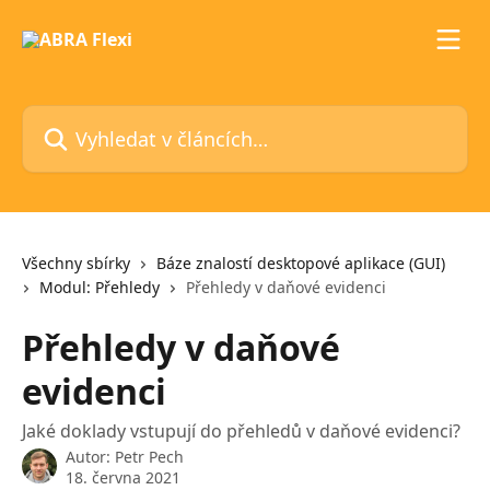
Přeskočit na hlavní obsah
Vyhledat v článcích…
Všechny sbírky
Báze znalostí desktopové aplikace (GUI)
Modul: Přehledy
​ Přehledy v daňové evidenci
​ Přehledy v daňové
evidenci
​ Jaké doklady vstupují do přehledů v daňové evidenci?
Autor:
Petr Pech
18. června 2021