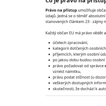
Co je právo na přístu
Právo na přístup
 umožňuje občan
údajů. Jedná se o téměř absolutní
stanovených článkem 23 - zájmy n
Každý občan EU má právo vědět a 
účelech zpracování,
kategorii dotčených osobních
příjemcích, kterým osobní úd
po jakou dobu budou osobní 
právo požadovat od správce 
vznést námitku,
právu podat stížnost (u dozo
veškerých dostupných informa
skutečnosti, že dochází k au