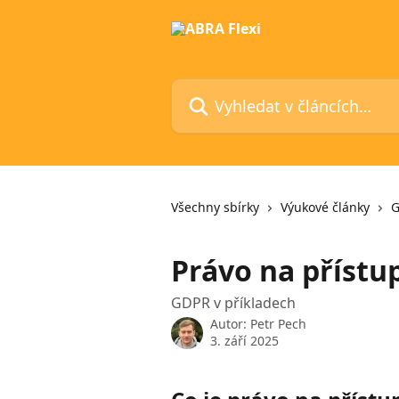
Přeskočit na hlavní obsah
Vyhledat v článcích…
Všechny sbírky
Výukové články
G
Právo na příst
GDPR v příkladech
Autor:
Petr Pech
3. září 2025