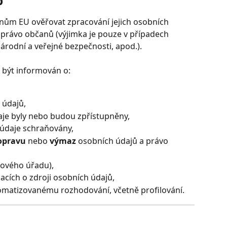
p
ům EU ověřovat zpracování jejich osobních 
 právo občanů (výjimka je pouze v případech 
árodní a veřejné bezpečnosti, apod.).
být informován o: 
 údajů,
aje byly nebo budou zpřístupněny,
údaje schraňovány,
opravu
 nebo 
výmaz
 osobních údajů a právo 
rového úřadu),
cích o zdroji osobních údajů,
tomatizovanému rozhodování, včetně profilování.