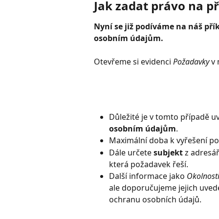
Jak zadat právo na př
Nyní se již podíváme na náš pří
osobním údajům.
​ 
Otevřeme si evidenci 
Požadavky
 v
Důležité je v tomto případě 
osobním údajům
.
Maximální doba k vyřešení po
Dále určete 
subjekt
 z adresá
která požadavek řeší.
Další informace jako 
Okolnost
ale doporučujeme jejich uved
ochranu osobních údajů.