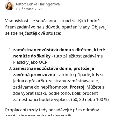
Autor:
Lenka Haringerová
18. června 2021
V souvislosti se současnou situací se týká hodně 
firem zadání volna z důvodu opatření vlády. Objevují 
se zde nejčastěji dvě situace:
zaměstnanec zůstává doma s dítětem, které 
nemůže do školky
 - tuto záležitost zadáváme 
klasicky jako OČR
zaměstnanec zůstává doma, protože je 
zavřená provozovna
 - v tomto případě, kdy se 
jedná o překážku ze strany zaměstnavatele, 
zadáváme do nepřítomnosti 
Prostoj
. Můžete si 
zde vybrat složku podle toho, kolik procent 
zaměstnanci budete vyplácet (60, 80 nebo 100 %)
Proplacení mzdy tedy nezadávejte přes odměny 