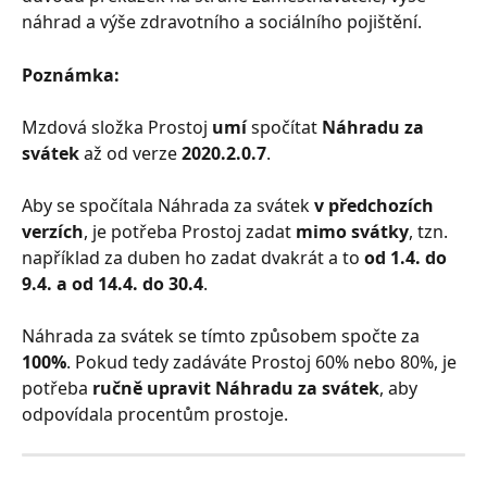
náhrad a výše zdravotního a sociálního pojištění.
Poznámka:
Mzdová složka Prostoj
 umí 
spočítat 
Náhradu za 
svátek
 až od verze 
2020.2.0.7
.
Aby se spočítala Náhrada za svátek 
v předchozích 
verzích
, je potřeba Prostoj zadat 
mimo svátky
, tzn. 
například za duben ho zadat dvakrát a to 
od 1.4. do 
9.4. a od 14.4. do 30.4
.
Náhrada za svátek se tímto způsobem spočte za 
100%
. Pokud tedy zadáváte Prostoj 60% nebo 80%, je 
potřeba 
ručně upravit Náhradu za svátek
, aby 
odpovídala procentům prostoje.