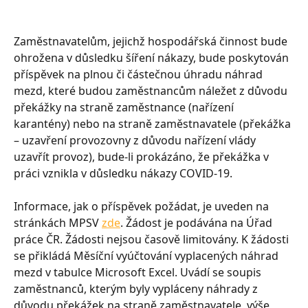
Zaměstnavatelům, jejichž hospodářská činnost bude 
ohrožena v důsledku šíření nákazy, bude poskytován 
příspěvek na plnou či částečnou úhradu náhrad 
mezd, které budou zaměstnancům náležet z důvodu 
překážky na straně zaměstnance (nařízení 
karantény) nebo na straně zaměstnavatele (překážka 
– uzavření provozovny z důvodu nařízení vlády 
uzavřít provoz), bude-li prokázáno, že překážka v 
práci vznikla v důsledku nákazy COVID-19.
Informace, jak o příspěvek požádat, je uveden na 
stránkách MPSV 
zde
. Žádost je podávána na Úřad 
práce ČR. Žádosti nejsou časově limitovány. K žádosti 
se přikládá Měsíční vyúčtování vyplacených náhrad 
mezd v tabulce Microsoft Excel. Uvádí se soupis 
zaměstnanců, kterým byly vypláceny náhrady z 
důvodu překážek na straně zaměstnavatele, výše 