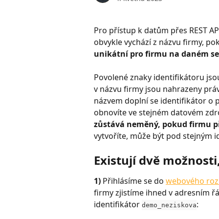
Pro přístup k datům přes REST API 
obvykle vychází z názvu firmy, p
unikátní pro firmu na daném se
Povolené znaky identifikátoru jsou
v názvu firmy jsou nahrazeny práv
názvem doplní se identifikátor o 
obnovíte ve stejném datovém zdroji
zůstává neměný, pokud firmu p
vytvoříte, může být pod stejným i
Existují dvě možnosti,
1) 
Přihlásíme se do 
webového roz
firmy zjistíme ihned v adresním ř
identifikátor 
:
demo_neziskova