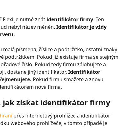
Flexi je nutné znát 
identifikátor
firmy
. Ten 
okud nebyl název měněn. 
Identifikátor je vždy 
rveru.
 malá písmena, číslice a podtržítko, ostatní znaky 
ě podtržítkem. Pokud již existuje firma se stejným 
pořadové číslo. Pokud tedy firmu zálohujete a 
, dostane jiný identifikátor.
 Identifikátor 
řejmenujete.
 Pokud firmu smažete a znovu 
dentifikátorem nová firma.
 jak získat identifikátor firmy
hraní
 přes internetový prohlížeč a identifikátor 
ádku webového prohlížeče, v tomto případě je 