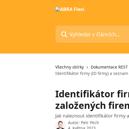
Přeskočit na hlavní obsah
Vyhledat v článcích…
Všechny sbírky
Dokumentace REST 
Identifikátor firmy (ID firmy) a sezna
Identifikátor fi
založených fire
Jak naleznout identifikátor firmy
Autor:
Petr Pech
4. května 2023