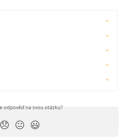
ste odpověď na svou otázku?
😞
😐
😃