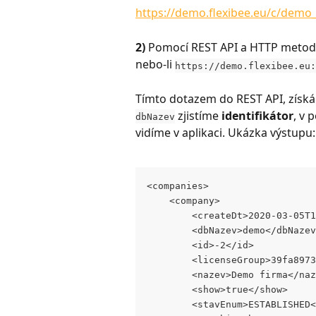
https://demo.flexibee.eu/c/demo
2) 
Pomocí REST API a HTTP metod
nebo-li 
https://demo.flexibee.eu:
Tímto dotazem do REST API, získá
 zjistíme 
identifikátor
, v p
dbNazev
vidíme v aplikaci. Ukázka výstupu:
<companies>
	<company>
		<createDt>2020-03-05
		<dbNazev>demo</dbNaze
		<id>-2</id>
		<licenseGroup>39fa89
		<nazev>Demo firma</na
		<show>true</show>
		<stavEnum>ESTABLISHED