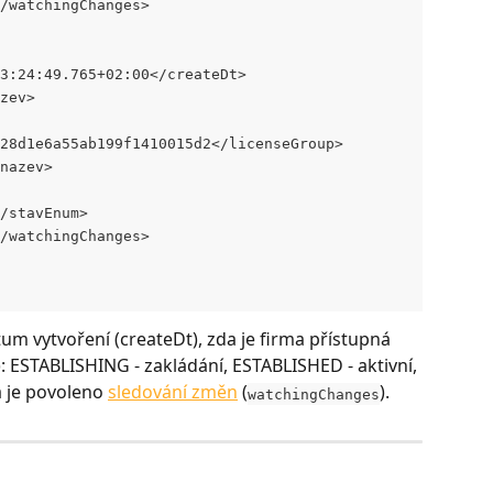
</watchingChanges>
T13:24:49.765+02:00</createDt>
azev>
7328d1e6a55ab199f1410015d2</licenseGroup>
/nazev>
</stavEnum>
</watchingChanges>
atum vytvoření (createDt), zda je firma přístupná 
): ESTABLISHING - zakládání, ESTABLISHED - aktivní, 
je povoleno 
sledování změn
 (
).
watchingChanges