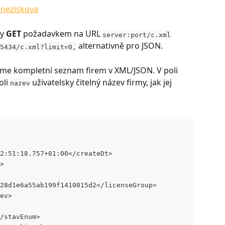
_neziskova
y 
GET
 požadavkem na URL 
server:port/c.xml
 alternativně pro JSON.
5434/c.xml?limit=0,
me kompletní seznam firem v XML/JSON. V poli 
oli 
 uživatelsky čitelný název firmy, jak jej 
nazev
T12:51:18.757+01:00</createDt>
v>
7328d1e6a55ab199f1410015d2</licenseGroup>
zev>
</stavEnum>