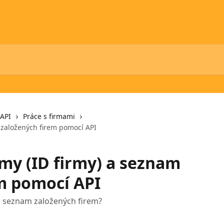
API
Práce s firmami
m založených firem pomocí API
rmy (ID firmy) a seznam
m pomocí API
 a seznam založených firem?