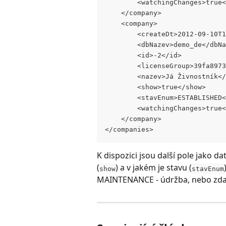
		<watchingChanges>true
	</company>
	<company>
		<createDt>2012-09-10
		<dbNazev>demo_de</dbN
		<id>-2</id>
		<licenseGroup>39fa89
		<nazev>Já Živnostník<
		<show>true</show>
		<stavEnum>ESTABLISHED
		<watchingChanges>true
	</company>
</companies>
K dispozici jsou další pole jako d
(
) a v jakém je stavu (
show
stavEnum
MAINTENANCE - údržba, nebo zda 