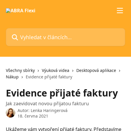
Přeskočit na hlavní obsah
Vyhledat v článcích…
Všechny sbírky
Výuková videa
Desktopová aplikace
Nákup
Evidence přijaté faktury
Evidence přijaté faktury
Jak zaevidovat novou přijatou fakturu
Autor:
Lenka Haringerová
18. června 2021
Ukážeme vám vytvoření přijaté faktury. Představíme 