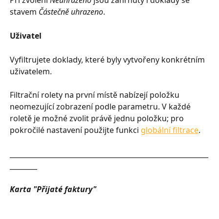
Při zvolení 
Neuhrazeno
 jsou zahrnuty i doklady se 
stavem 
Částečně uhrazeno
.
Uživatel
Vyfiltrujete doklady, které byly vytvořeny konkrétním 
uživatelem.
Filtrační rolety na první místě nabízejí položku 
neomezující zobrazení podle parametru. V každé 
roletě je možné zvolit právě jednu položku; pro 
pokročilé nastavení použijte funkci 
globální filtrace
.
__________________________________________________________
________
Karta "Přijaté faktury"