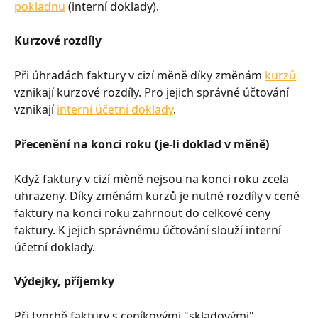
pokladnu
 (interní doklady).
Kurzové rozdíly
Při úhradách faktury v cizí měně díky změnám 
kurzů
vznikají kurzové rozdíly. Pro jejich správné účtování 
vznikají 
interní účetní doklady
.
Přecenění na konci roku (je-li doklad v měně)
Když faktury v cizí měně nejsou na konci roku zcela 
uhrazeny. Díky změnám kurzů je nutné rozdíly v ceně 
faktury na konci roku zahrnout do celkové ceny 
faktury. K jejich správnému účtování slouží interní 
účetní doklady.
Výdejky, příjemky
Při tvorbě faktury s ceníkovými "skladovými" 