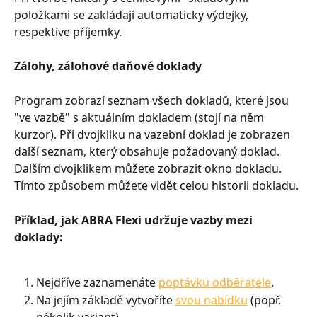
položkami se zakládají automaticky výdejky, 
respektive příjemky.
Zálohy, zálohové daňové doklady
Program zobrazí seznam všech dokladů, které jsou 
"ve vazbě" s aktuálním dokladem (stojí na něm 
kurzor). Při dvojkliku na vazební doklad je zobrazen 
další seznam, který obsahuje požadovaný doklad. 
Dalším dvojklikem můžete zobrazit okno dokladu. 
Tímto způsobem můžete vidět celou historii dokladu.
Příklad, jak ABRA Flexi udržuje vazby mezi 
doklady:
Nejdříve zaznamenáte 
poptávku odběratele
.
Na jejím základě vytvoříte 
svou nabídku
 (popř. 
několik variant).