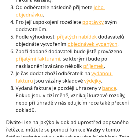
Od odběratele následně přijmete 
jeho 
objednávku
.
Pro její uspokojení rozešlete 
poptávky
 svým 
dodavatelům.
Podle výhodnosti 
přijatých nabídek
 dodavatelů 
objednáte vytvořením 
objednávek vydaných
.
Zboží dodané dodavateli bude jistě provázeno 
přijatými fakturami
, se kterými bude po 
naskladnění svázáno několik 
příjemek
.
Je čas dodat zboží odběrateli: na 
vydanou 
fakturu
 jsou vázány skladové 
výdejky
.
Vydaná faktura je později uhrazeny v 
bance
. 
Pokud jsou v cizí měně, vznikají kurzové rozdíly, 
nebo při úhradě v následujícím roce také přecení 
dokladů.
Díváte-li se na jakýkoliv doklad uprostřed popsaného 
řetězce, můžete se pomocí funkce 
Vazby
 v tomto 
řetězci pohybovat a vidět tak související doklady. Tato 