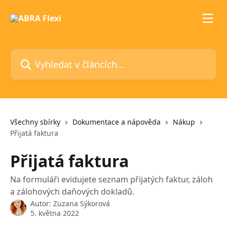
Přeskočit na hlavní obsah
Vyhledat v článcích…
Všechny sbírky
Dokumentace a nápověda
Nákup
Přijatá faktura
Přijatá faktura
Na formuláři evidujete seznam přijatých faktur, záloh
a zálohových daňových dokladů.
Autor:
Zuzana Sýkorová
5. května 2022