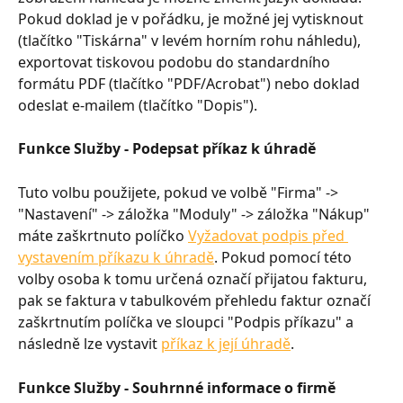
Pokud doklad je v pořádku, je možné jej vytisknout 
(tlačítko "Tiskárna" v levém horním rohu náhledu), 
exportovat tiskovou podobu do standardního 
formátu PDF (tlačítko "PDF/Acrobat") nebo doklad 
odeslat e-mailem (tlačítko "Dopis").
Funkce Služby - Podepsat příkaz k úhradě
Tuto volbu použijete, pokud ve volbě "Firma" -> 
"Nastavení" -> záložka "Moduly" -> záložka "Nákup" 
máte zaškrtnuto políčko 
Vyžadovat podpis před 
vystavením příkazu k úhradě
. Pokud pomocí této 
volby osoba k tomu určená označí přijatou fakturu, 
pak se faktura v tabulkovém přehledu faktur označí 
zaškrtnutím políčka ve sloupci "Podpis příkazu" a 
následně lze vystavit 
příkaz k její úhradě
.
Funkce Služby - Souhrnné informace o firmě