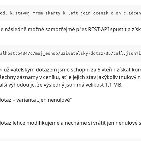
od, k.stavMj from skarty k left join ccenik c on c.idcen
je následně možné samozřejmě přes REST-API spustit a získ
alhost:5434/c/muj_eshop/uzivatelsky-dotaz/35/call.json?i
uživatelským dotazem jsme schopni za 5 vteřin získat kom
echny záznamy v ceníku, ať je jejich stav jakýkoliv (nulový 
alší výhodou je, že výsledný json má velikost 1,1 MB.
dotaz – varianta „jen nenulové“
dotaz lehce modifikujeme a necháme si vrátit jen nenulové 