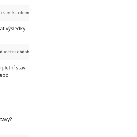
ik = k.idcenik where k.iducetobdobi = <> and k.idskladu 
at výsledky.
ducetniobdobi=6&idskladu=4&limit=0
pletní stav 
nebo 
stavy?