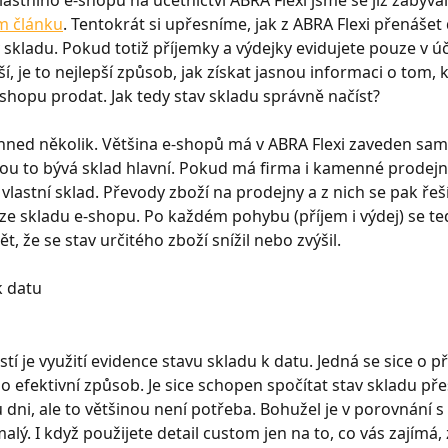
astního e-shopu na účetnictví ABRA Flexi jsme se již zabývali
m článku
. Tentokrát si upřesníme, jak z ABRA Flexi přenášet
 skladu. Pokud totiž příjemky a výdejky evidujete pouze v úče
í, je to nejlepší způsob, jak získat jasnou informaci o tom, k
e-shopu prodat. Jak tedy stav skladu správně načíst?
hned několik. Většina e-shopů má v ABRA Flexi zaveden sam
nou to bývá sklad hlavní. Pokud má firma i kamenné prodejny
vlastní sklad. Převody zboží na prodejny a z nich se pak řeší
e skladu e-shopu. Po každém pohybu (příjem i výdej) se te
, že se stav určitého zboží snížil nebo zvýšil.
k datu
í je využití evidence stavu skladu k datu. Jedná se sice o př
 efektivní způsob. Je sice schopen spočítat stav skladu pře
dni, ale to většinou není potřeba. Bohužel je v porovnání s
ý. I když použijete detail custom jen na to, co vás zajímá, 