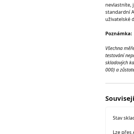
nevlastníte,
standardní A
uživatelské 
Poznámka:
Všechna měřen
testování nep
skladových ka
000) a zůstat
Souvisej
Stav skla
Lze přes 