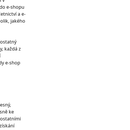
 v 
 do e-shopu 
tnictví a e-
olik, jakého 
ostatný 
, každá z 
 
dy e-shop 
esný, 
sně ke 
 ostatními 
získání 