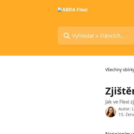
Přeskočit na hlavní obsah
Vyhledat v článcích…
Všechny sbírk
Zjiště
Jak ve Flexi 
Autor:
15. čer