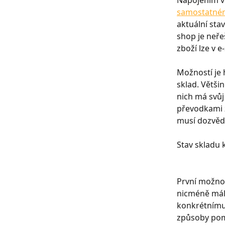
Napojením vl
samostatné
aktuální stav
shop je neřeš
zboží lze v 
Možností je 
sklad. Větši
nich má svůj 
převodkami z
musí dozvědět
Stav skladu 
První možnost
nicméně málo
konkrétnímu 
způsoby pomal