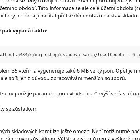
. Jedná se tedy o dvojici dotazů. Prvním potřebujete zjistit 
četního období. Tato informace se ale celé účetní období (ce
í tedy potřeba ji načítat při každém dotazu na stav skladu.
 pak vypadá takto:
alhost:5434/c/muj_eshop/skladova-karta/(ucetObdobi = 6 a
olem 35 vteřin a vygeneruje také 6 MB velký json. Opět je m
 ale spíš jen z důvodu zpracovávání menších souborů.
 se nepoužije parametr „no-ext-ids=true“ zvýší se čas až na 
ty se zůstatkem
ých skladových karet lze ještě omezit. Není totiž nutné načí
o záporným zůstatkem. Většina e-shopů nemá veškeré pro