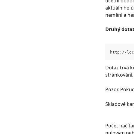
účetní období
aktuálního ú
nemění a nen
Druhý dotaz
http://loc
Dotaz trvá k
stránkování,
Pozor. Pokud
Skladové kar
Počet načítan
nulovým neb