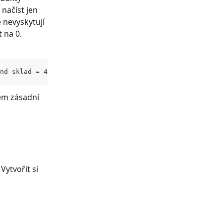
načíst jen 
 nevyskytují 
 na 0.
nd sklad = 4 and stavMJ > 0).json?detail=custom:cenik,st
kem zásadní 
Vytvořit si 