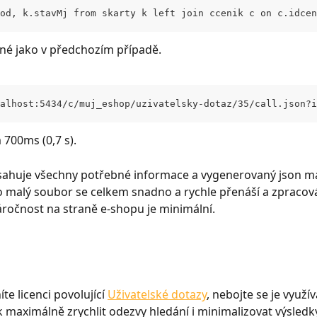
od, k.stavMj from skarty k left join ccenik c on c.idcen
ejné jako v předchozím případě.
alhost:5434/c/muj_eshop/uzivatelsky-dotaz/35/call.json?i
 700ms (0,7 s).
ahuje všechny potřebné informace a vygenerovaný json má 
o malý soubor se celkem snadno a rychle přenáší a zpracová
očnost na straně e-shopu je minimální.
te licenci povolující 
Uživatelské dotazy
, nebojte se je využív
 maximálně zrychlit odezvy hledání i minimalizovat výsledky