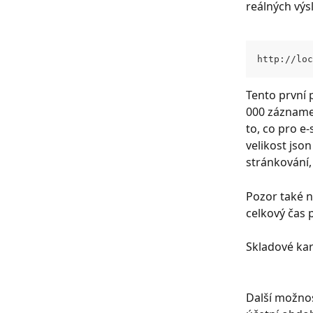
reálných výs
http://loc
Tento první 
000 záznamec
to, co pro e
velikost json
stránkování
Pozor také n
celkový čas 
Skladové kar
Další možnost