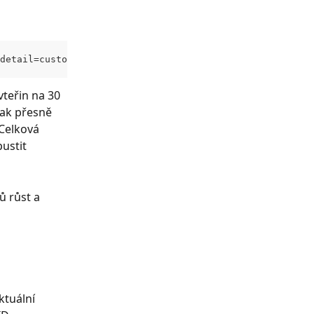
detail=custom:cenik,stavMJ&limit=0
teřin na 30 
šak přesně 
Celková 
ustit 
 růst a 
ktuální 