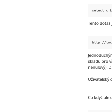
select c.k
Tento dotaz 
http://loc
Jednoduchým 
skladu pro vš
nenulový). D
Uživatelský 
Co když ale 