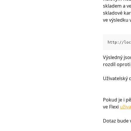
skladem a ve
skladové kar
ve výsledku 
http://loc
Výsledný json
rozdíl oprot
Uživatelský 
Pokud je i pě
ve Flexi 
uživ
Dotaz bude v