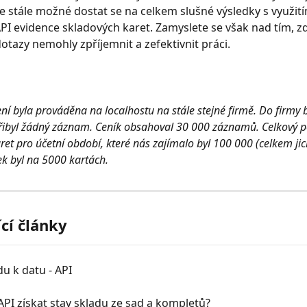
 je stále možné dostat se na celkem slušné výsledky s využit
PI evidence skladových karet. Zamyslete se však nad tím, z
dotazy nemohly zpříjemnit a zefektivnit práci.
í byla prováděna na localhostu na stále stejné firmě. Do firmy
řibyl žádný záznam. Ceník obsahoval 30 000 záznamů. Celkový p
ret pro účetní období, které nás zajímalo byl 100 000 (celkem jic
ek byl na 5000 kartách.
ící články
du k datu - API
API získat stav skladu ze sad a kompletů?