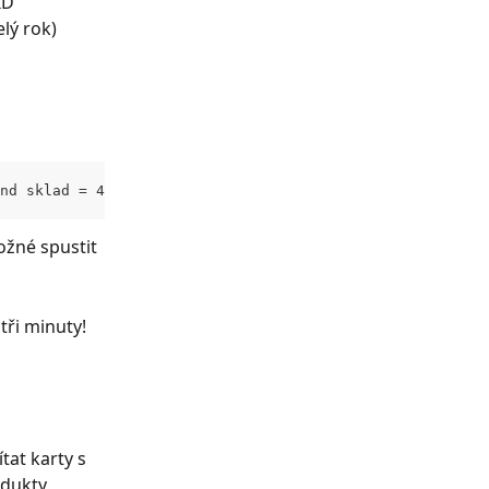
ID 
lý rok) 
nd sklad = 4).json?detail=custom:cenik,stavMJ&limit=0&no
ožné spustit 
tři minuty!
tat karty s 
dukty 