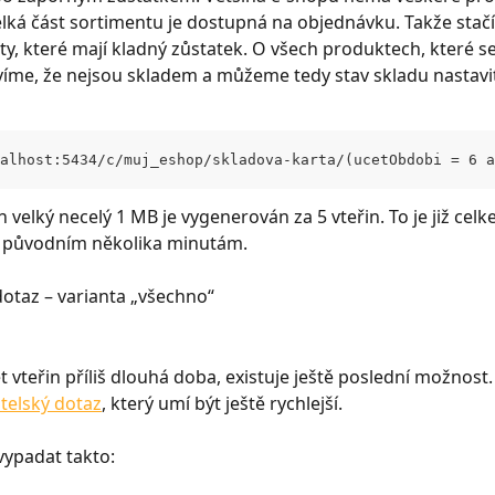
lká část sortimentu je dostupná na objednávku. Takže stačí 
ty, které mají kladný zůstatek. O všech produktech, které se
víme, že nejsou skladem a můžeme tedy stav skladu nastavit
alhost:5434/c/muj_eshop/skladova-karta/(ucetObdobi = 6 a
 velký necelý 1 MB je vygenerován za 5 vteřin. To je již cel
i původním několika minutám.
dotaz – varianta „všechno“
t vteřin příliš dlouhá doba, existuje ještě poslední možnost. 
atelský dotaz
, který umí být ještě rychlejší.
ypadat takto: