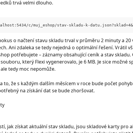
ledků trvá velmi dlouho.
alhost:5434/c/muj_eshop/stav-skladu-k-datu.json?sklad=4&
pokus o načtení stavu skladu trval v průměru 2 minuty a 20 v
h. Ani zdaleka se tedy nejedná o optimální řešení. Vrátil v
-shop potřebujete – záznamy obsahující ceník a stav skladu. 
 souboru, který Flexi vygenerovalo, je 6 MB. Je sice možné sp
, ale tedy moc nepomůže.
a to, že s každým dalším měsícem v roce bude počet pohybů
potřebný na získání dat se bude zhoršovat.
ty
í, jak získat aktuální stav skladu, jsou skladové karty pro a