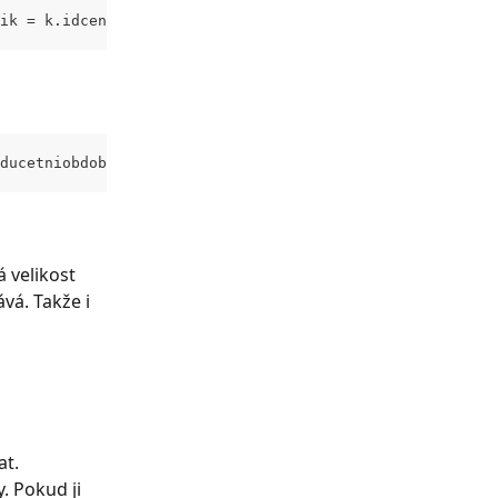
ik = k.idcenik where k.iducetobdobi = <> and k.idskladu 
ducetniobdobi=6&idskladu=4&limit=0
velikost 
vá. Takže i 
at. 
. Pokud ji 