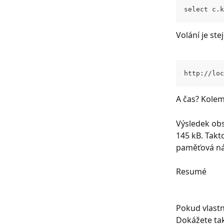
select c.k
Volání je st
http://loc
A čas? Kolem
Výsledek obs
145 kB. Takt
paměťová nár
Resumé
Pokud vlastní
Dokážete tak