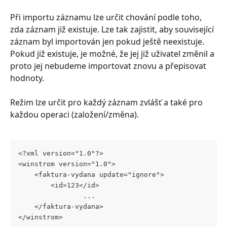
Při importu záznamu lze určit chování podle toho, 
zda záznam již existuje. Lze tak zajistit, aby související 
záznam byl importován jen pokud ještě neexistuje. 
Pokud již existuje, je možné, že jej již uživatel změnil a 
proto jej nebudeme importovat znovu a přepisovat 
hodnoty.
Režim lze určit pro každý záznam zvlášť a také pro 
každou operaci (založení/změna).
<?xml version="1.0"?>
<winstrom version="1.0">
	<faktura-vydana update="ignore">
		<id>123</id>     
                ...    
	</faktura-vydana>
</winstrom>