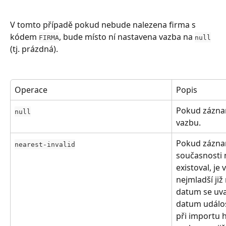
V tomto případě pokud nebude nalezena firma s 
kódem 
, bude místo ní nastavena vazba na 
FIRMA
null
(tj. prázdná).
Operace
Popis
Pokud záznam
null
vazbu.
Pokud zázna
nearest-invalid
současnosti n
existoval, je
nejmladší již
datum se uva
datum události
při importu h