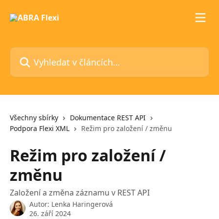
Přeskočit na hlavní obsah
Vyhledat v článcích…
Všechny sbírky
Dokumentace REST API
Podpora Flexi XML
Režim pro založení / změnu
Režim pro založení /
změnu
Založení a změna záznamu v REST API
Autor:
Lenka Haringerová
26. září 2024