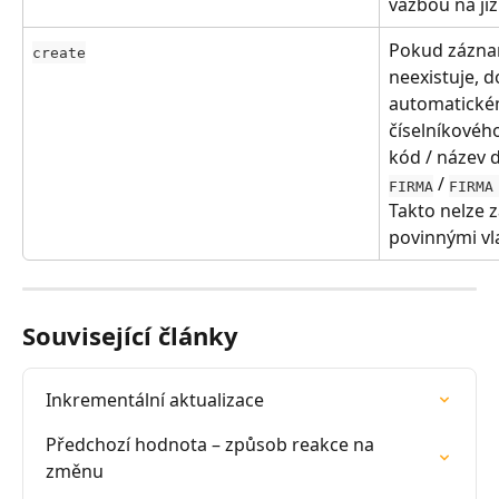
vazbou na již
Pokud zázna
create
neexistuje, d
automatickém
číselníkového
kód / název 
 / 
FIRMA
FIRMA
Takto nelze 
povinnými vl
Související články
Inkrementální aktualizace
Předchozí hodnota – způsob reakce na 
změnu