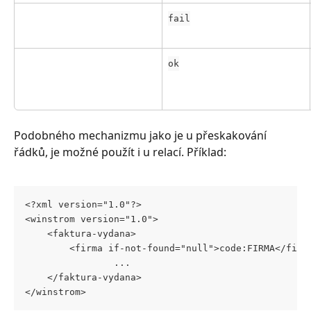
fail
ok
Podobného mechanizmu jako je u přeskakování 
řádků, je možné použít i u relací. Příklad:
<?xml version="1.0"?>
<winstrom version="1.0">
	<faktura-vydana>
		<firma if-not-found="null">code:FIRMA</firm
                ...    
	</faktura-vydana>
</winstrom>