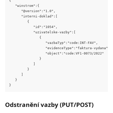
{
   "winstrom":{
      "@version":"1.0",
      "interni-doklad":[
         {
            "id":"1054",
            "uzivatelske-vazby":[
               {
                  "vazbaTyp":"code:INT-FAV",
                  "evidenceType":"faktura-vydana",
                  "object":"code:VF1-0073/2022"
               }
            ]
         }
      ]
   }
}
Odstranění vazby (PUT/POST)