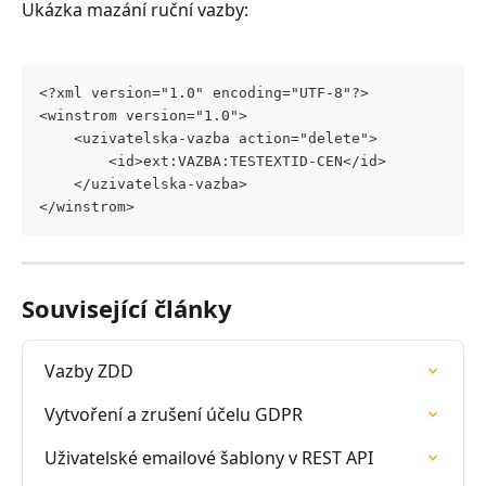
Ukázka mazání ruční vazby:
<?xml version="1.0" encoding="UTF-8"?>
<winstrom version="1.0">
	<uzivatelska-vazba action="delete">
		<id>ext:VAZBA:TESTEXTID-CEN</id>
	</uzivatelska-vazba>
</winstrom>
Související články
Vazby ZDD
Vytvoření a zrušení účelu GDPR
Uživatelské emailové šablony v REST API