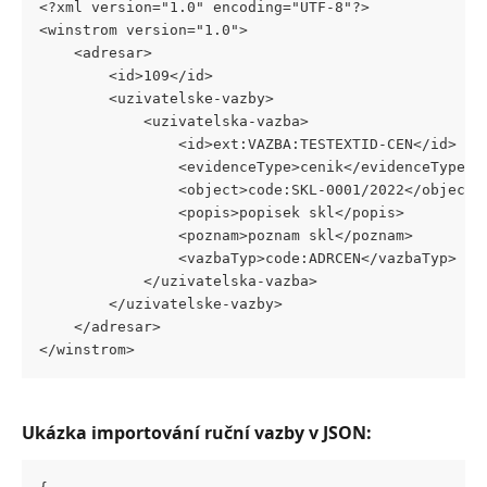
<?xml version="1.0" encoding="UTF-8"?>
<winstrom version="1.0">
	<adresar>
		<id>109</id>
		<uzivatelske-vazby>
			<uzivatelska-vazba>
				<id>ext:VAZBA:TESTEXTID-CEN</id>
				<evidenceType>cenik</evidenceType>
				<object>code:SKL-0001/2022</object>
				<popis>popisek skl</popis>
				<poznam>poznam skl</poznam>
				<vazbaTyp>code:ADRCEN</vazbaTyp>
			</uzivatelska-vazba>
		</uzivatelske-vazby>
	</adresar>
</winstrom>
Ukázka importování ruční vazby v JSON: