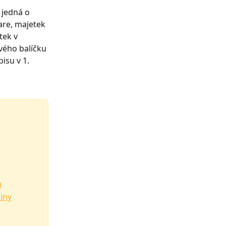
 jedná o 
re, majetek 
ek v 
vého balíčku 
su v 1. 
u
iny