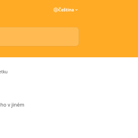
Čeština
etku
ho v jiném