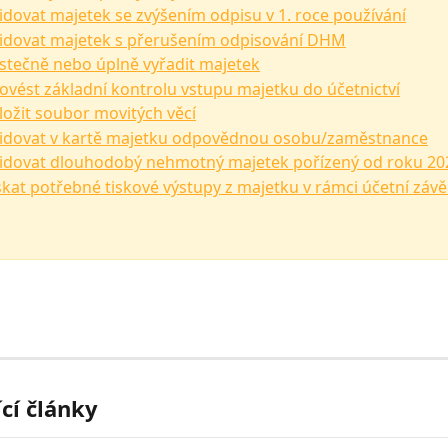
vidovat majetek se zvýšením odpisu v 1. roce používání
vidovat majetek s přerušením odpisování DHM
ástečně nebo úplně vyřadit majetek
rovést základní kontrolu vstupu majetku do účetnictví
aložit soubor movitých věcí
vidovat v kartě majetku odpovědnou osobu/zaměstnance
vidovat dlouhodobý nehmotný majetek pořízený od roku 20
ískat potřebné tiskové výstupy z majetku v rámci účetní záv
ící články