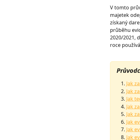
V tomto prův
majetek odep
získaný dar
průběhu evid
2020/2021, d
roce používá
Průvodc
Jak z
Jak z
Jak t
Jak z
Jak z
Jak e
Jak e
Jak e