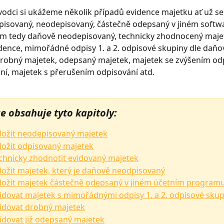
odci si ukážeme několik případů evidence majetku ať už se
isovaný, neodepisovaný, částečně odepsaný v jiném softwa
em tedy daňově neodepisovaný, technicky zhodnocený majet
ence, mimořádné odpisy 1. a 2. odpisové skupiny dle daňo
robný majetek, odepsaný majetek, majetek se zvýšením odpi
ní, majetek s přerušením odpisování atd. 
e obsahuje tyto kapitoly:
aložit neodepisovaný majetek
aložit odpisovaný majetek
echnicky zhodnotit evidovaný majetek
aložit majetek, který je daňově neodpisovaný
aložit majetek částečně odepsaný v jiném účetním program
vidovat majetek s mimořádnými odpisy 1. a 2. odpisové skup
vidovat drobný majetek
vidovat již odepsaný majetek