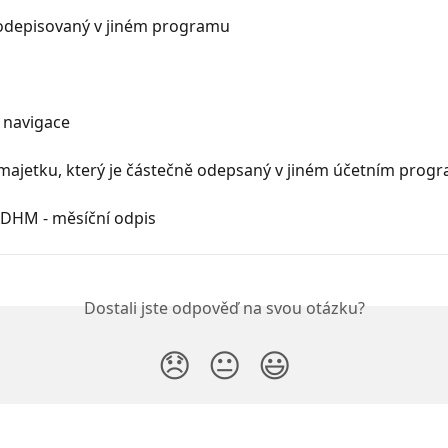
odepisovaný v jiném programu
 navigace
 majetku, který je částečně odepsaný v jiném účetním prog
 DHM - měsíční odpis
Dostali jste odpověď na svou otázku?
😞
😐
😃