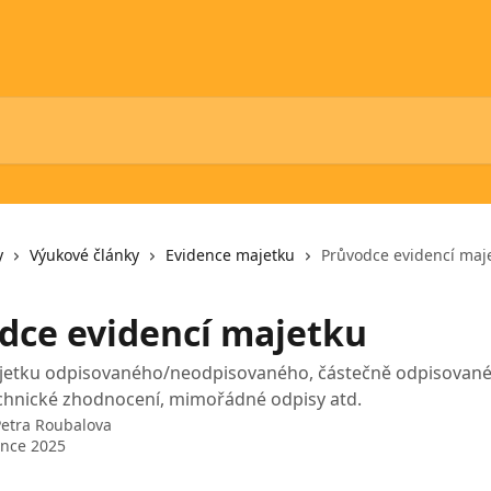
y
Výukové články
Evidence majetku
Průvodce evidencí maj
dce evidencí majetku
jetku odpisovaného/neodpisovaného, částečně odpisované
echnické zhodnocení, mimořádné odpisy atd.
Petra Roubalova
ence 2025