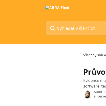
Přeskočit na hlavní obsah
Vyhledat v článcích…
Všechny sbírk
Průvo
Evidence ma
software, t
Autor:
9. červ