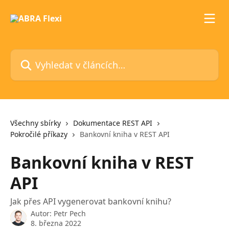
Přeskočit na hlavní obsah
Vyhledat v článcích…
Všechny sbírky
Dokumentace REST API
Pokročilé příkazy
Bankovní kniha v REST API
Bankovní kniha v REST
API
Jak přes API vygenerovat bankovní knihu?
Autor:
Petr Pech
8. března 2022