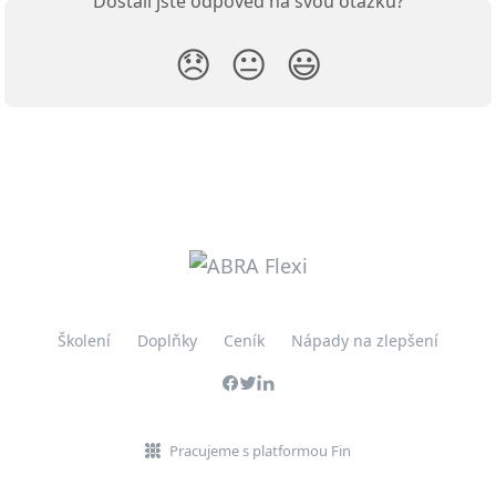
Dostali jste odpověď na svou otázku?
😞
😐
😃
Školení
Doplňky
Ceník
Nápady na zlepšení
Pracujeme s platformou Fin