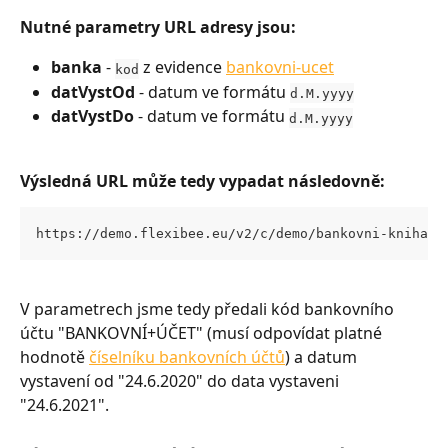
Nutné parametry URL adresy jsou:
banka
 - 
 z evidence 
bankovni-ucet
kod
datVystOd
 - datum ve formátu 
d.M.yyyy
datVystDo
 - datum ve formátu 
d.M.yyyy
Výsledná URL může tedy vypadat následovně:
https://demo.flexibee.eu/v2/c/demo/bankovni-kniha.p
V parametrech jsme tedy předali kód bankovního 
účtu "BANKOVNÍ+ÚČET" (musí odpovídat platné 
hodnotě 
číselníku bankovních účtů
) a datum 
vystavení od "24.6.2020" do data vystaveni 
"24.6.2021".