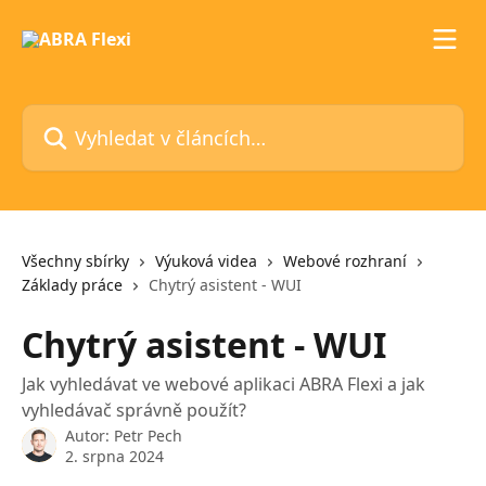
Přeskočit na hlavní obsah
Vyhledat v článcích…
Všechny sbírky
Výuková videa
Webové rozhraní
Základy práce
Chytrý asistent - WUI
Chytrý asistent - WUI
Jak vyhledávat ve webové aplikaci ABRA Flexi a jak
vyhledávač správně použít?
Autor:
Petr Pech
2. srpna 2024