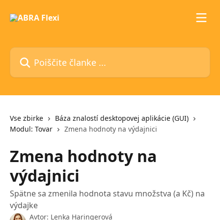
Preskoči na glavno vsebino
Poiščite članke ...
Vse zbirke
Báza znalostí desktopovej aplikácie (GUI)
Modul: Tovar
Zmena hodnoty na výdajnici
Zmena hodnoty na
výdajnici
Spätne sa zmenila hodnota stavu množstva (a Kč) na
výdajke
Avtor:
Lenka Haringerová