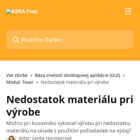
Preskoči na glavno vsebino
Poiščite članke ...
Vse zbirke
Báza znalostí desktopovej aplikácie (GUI)
Modul: Tovar
Nedostatok materiálu pri výrobe
Nedostatok materiálu pri
výrobe
Možno pri kusovníku vykonať výrobu pri nedostatku
materiálu na sklade s použitím požiadaviek na výdaj?
Avtor:
Lenka Haringerová