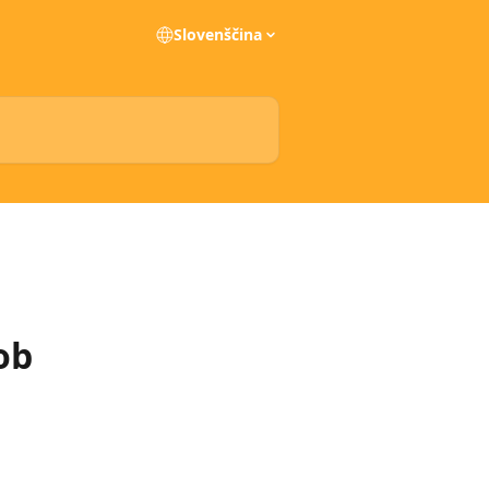
Slovenščina
ob