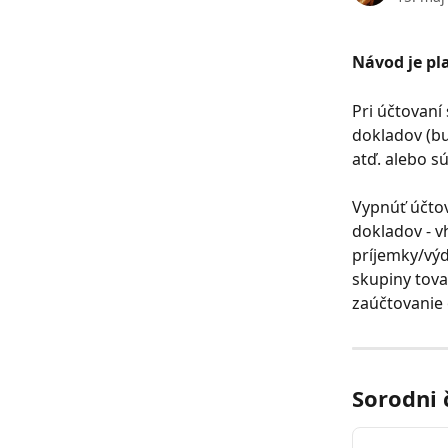
Návod je pla
Pri účtovaní
dokladov (bu
atď. alebo s
Vypnúť účtov
dokladov - v
príjemky/výd
skupiny tova
zaúčtovanie 
Sorodni 