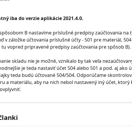
tný iba do verzie aplikácie 2021.4.0.
 spôsobom B nastavíme príslušné predpisy zaúčtovania na 
ď v záložke účtovania príslušné účty - 501 pre materiál, 504
ú tu vopred pripravené predpisy zaúčtovania pre spôsob B).
anie skladu nie je možné, vznikalo by tak veľa nezaúčtovan
hodnejšie je teda nastaviť účet 504 alebo 501 a pod. aj ako ú
ajky teda budú účtované 504/504. Odporúčame skontrolovať
ru a materiálu, aby na nich nebol nastavený iný účet, ktorý
ovplyvniť.
članki