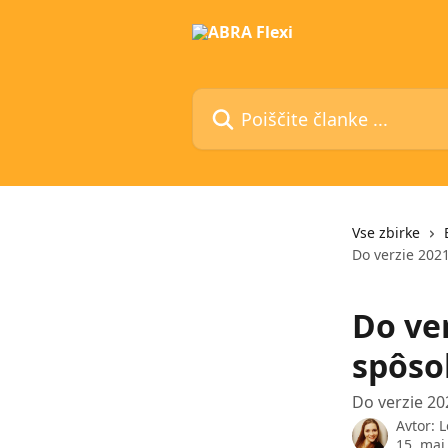
Preskoči na glavno vsebino
Poiščite članke ...
Vse zbirke
Do verzie 202
Do ver
spôs
Do verzie 20
Avtor:
L
15. maj