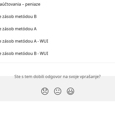
aúčtovania – peniaze
e zásob metódou B
e zásob metódou A
e zásob metódou A - WUI
e zásob metódou B - WUI
Ste s tem dobili odgovor na svoje vprašanje?
😞
😐
😃