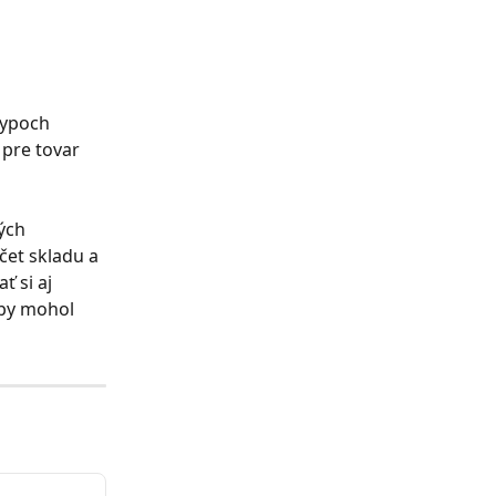
typoch 
 pre tovar 
ých 
čet skladu a 
 si aj 
 by mohol 