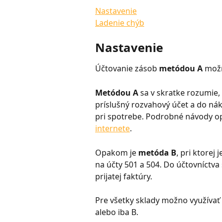
Nastavenie
Ladenie chýb
Nastavenie
Účtovanie zásob 
metódou A
 mož
Metódou A
 sa v skratke rozumie
príslušný rozvahový účet a do ná
pri spotrebe. Podrobné návody op
internete
.
Opakom je 
metóda B
, pri ktorej
na účty 501 a 504. Do účtovníctva
prijatej faktúry.
Pre všetky sklady možno využívať 
alebo iba B.