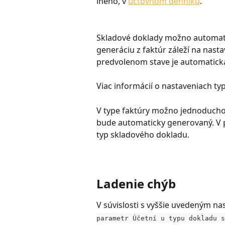
iného, v 
účtovnom denníku
.
Skladové doklady možno automati
generáciu z faktúr záleží na nasta
predvolenom stave je automatická
Viac informácií o nastaveniach t
V type faktúry možno jednoducho
bude automaticky generovaný. V p
typ skladového dokladu.
Ladenie chýb
V súvislosti s vyššie uvedeným na
parametr Účetní u typu dokladu s