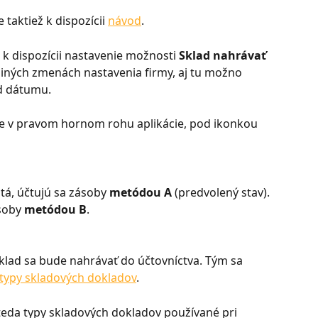
je taktiež k dispozícii 
návod
.
e k dispozícii nastavenie možnosti 
Sklad nahrávať 
 iných zmenách nastavenia firmy, aj tu možno 
od dátumu.
e v pravom hornom rohu aplikácie, pod ikonkou 
tá, účtujú sa zásoby 
metódou A 
(predvolený stav). 
soby 
metódou B
.
klad sa bude nahrávať do účtovníctva. Tým sa 
typy skladových dokladov
.
teda typy skladových dokladov používané pri 