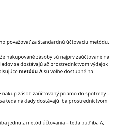
no považovať za štandardnú účtovaciu metódu.
, že nakupované zásoby sú najprv zaúčtované na 
kladov sa dostávajú až prostredníctvom výdajok 
isujúce 
metódu A
 sú voľne dostupné na 
 je nákup zásob zaúčtovaný priamo do spotreby – 
 sa teda náklady dostávajú iba prostredníctvom 
iba jednu z metód účtovania – teda buď iba A, 