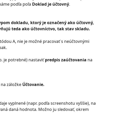
náme podľa poľa 
Doklad je účtovný
.
pom dokladu, ktorý je označený ako účtovný, 
ňujú teda ako účtovníctvo, tak stav skladu.
etódou A, nie je možné pracovať s neúčtovnými 
pak.
 je potrebné) nastaviť 
predpis zaúčtovania 
na 
 na záložke 
Účtovanie.
daje vyplnené (napr. podľa screenshotu vyššie), na 
vaná daná hodnota. Možno ju sledovať, okrem 