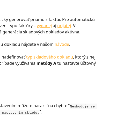
cky generovať priamo z faktúr. Pre automatickú 
vení typu faktúry – 
vydanej
 aj 
prijatej
. V 
 generácia skladových dokladov aktívna.
ypu dokladu nájdete v našom 
návode
.
 nadefinovať 
typ skladového dokladu
, ktorý z nej 
rípade využívania 
metódy A 
tu nastavte účtovný 
stavením môžete naraziť na chybu: "
Neshoduje se 
".
 nastavením skladu.