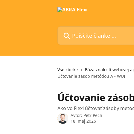
Preskoči na glavno vsebino
Poiščite članke ...
Vse zbirke
Báza znalostí webovej ap
Účtovanie zásob metódou A - WUI
Účtovanie záso
Ako vo Flexi účtovať zásoby met
Avtor:
Petr Pech
18. maj 2026