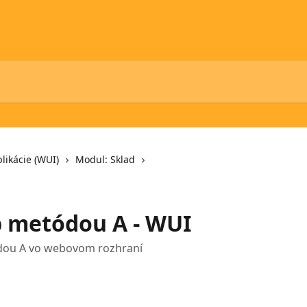
likácie (WUI)
Modul: Sklad
b metódou A - WUI
ódou A vo webovom rozhraní