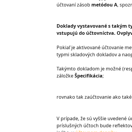
účtovaní zásob 
metódou A
, spoz
Doklady vystavované s takým ty
vstupujú do účtovníctva. Ovplyv
Pokiaľ je aktivované účtovanie m
typmi skladových dokladov a nao
Takýmto dokladom je možné (resp.
záložke 
Špecifikácia
;
rovnako tak zaúčtovanie ako také
V prípade, že sú vyššie uvedené ú
príslušných účtoch bude reflekto