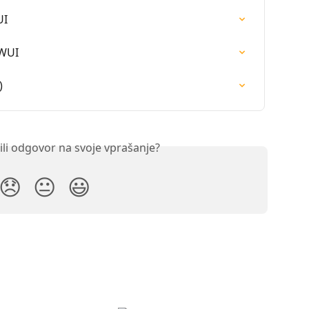
UI
 WUI
)
ili odgovor na svoje vprašanje?
😞
😐
😃