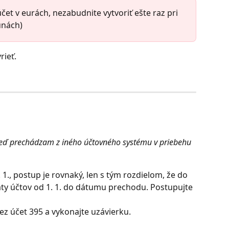
čet v eurách, nezabudnite vytvoriť ešte raz pri 
unách)
rieť.
 keď prechádzam z iného účtovného systému v priebehu 
1., postup je rovnaký, len s tým rozdielom, že do 
ty účtov od 1. 1. do dátumu prechodu. Postupujte 
 cez účet 395 a vykonajte uzávierku.