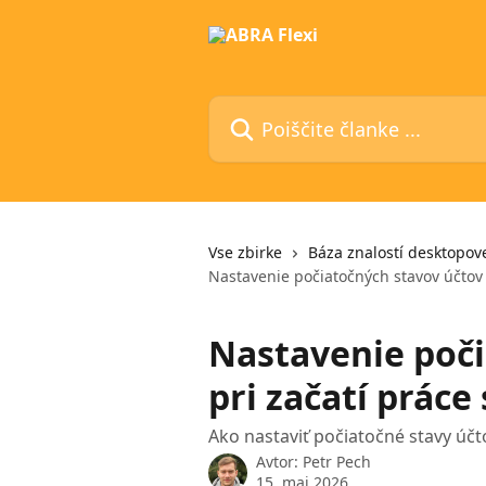
Preskoči na glavno vsebino
Poiščite članke ...
Vse zbirke
Báza znalostí desktopove
Nastavenie počiatočných stavov účtov 
Nastavenie poči
pri začatí práce
Ako nastaviť počiatočné stavy účt
Avtor:
Petr Pech
15. maj 2026