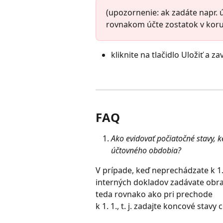
(upozornenie: ak zadáte napr. ú
rovnakom účte zostatok v kor
kliknite na tlačidlo Uložiť a zav
FAQ
Ako evidovať počiatočné stavy,
účtovného obdobia? 
V prípade, keď neprechádzate k 1. 
interných dokladov zadávate obra
teda rovnako ako pri prechode
k 1. 1., t. j. zadajte koncové stavy