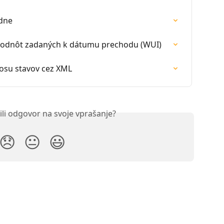
adne
 hodnôt zadaných k dátumu prechodu (WUI)
nosu stavov cez XML
ili odgovor na svoje vprašanje?
😞
😐
😃