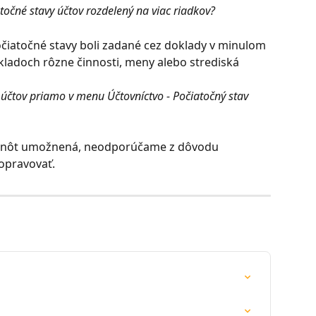
atočné stavy účtov rozdelený na viac riadkov?
očiatočné stavy boli zadané cez doklady v minulom 
kladoch rôzne činnosti, meny alebo strediská
účtov priamo v menu Účtovníctvo - Počiatočný stav 
odnôt umožnená, neodporúčame z dôvodu 
opravovať.