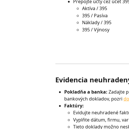
Prepojte účty cez účet 39
Aktíva / 395
395 / Pasíva
Náklady / 395
395 / Výnosy
Evidencia neuhraden
Pokladňa a banka: 
Zadajte p
bankových dokladov, pozri 
do
Faktúry: 
Evidujte neuhradené fakt
Vyplňte dátum, firmu, va
Tieto doklady možno nes