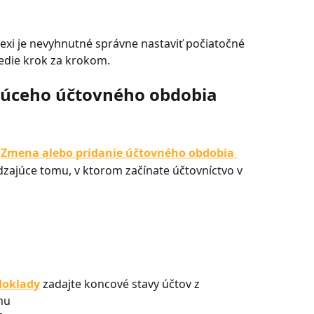
exi je nevyhnutné správne nastaviť počiatočné 
vedie krok za krokom.
júceho účtovného obdobia
 
Zmena alebo pridanie účtovného obdobia 
zajúce tomu, v ktorom začínate účtovníctvo v 
doklady
zadajte koncové stavy účtov z 
mu