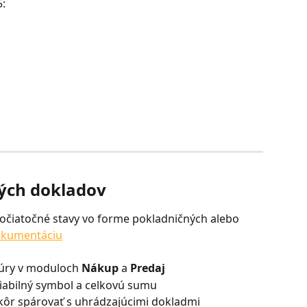
5:
ých dokladov
očiatočné stavy vo forme pokladničných alebo 
kumentáciu
úry v moduloch 
Nákup
 a
 Predaj
riabilný symbol a celkovú sumu
kôr spárovať s uhrádzajúcimi dokladmi