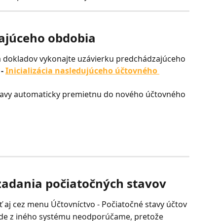
ajúceho obdobia
a dokladov vykonajte uzávierku predchádzajúceho 
- 
Inicializácia nasledujúceho účtovného 
stavy automaticky premietnu do nového účtovného 
zadania počiatočných stavov
 aj cez menu Účtovníctvo - Počiatočné stavy účtov
ode z iného systému neodporúčame, pretože 