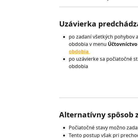
Uzávierka predchádz
po zadaní všetkých pohybov 
obdobia v menu 
Účtovníctvo 
obdobia 
po uzávierke sa počiatočné 
obdobia
Alternatívny spôsob 
Počiatočné stavy možno zadať
Tento postup však pri prech