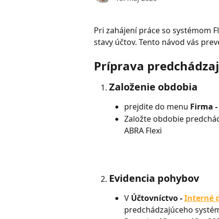
Pri zahájení práce so systémom Fl
stavy účtov. Tento návod vás pre
Príprava predchádza
Založenie obdobia
prejdite do menu 
Firma -
Založte obdobie predchád
ABRA Flexi
Evidencia pohybov
V 
Účtovníctvo - 
Interné 
predchádzajúceho systé