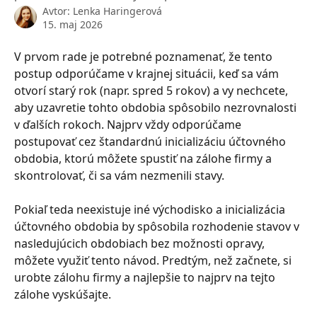
Avtor:
Lenka Haringerová
15. maj 2026
V prvom rade je potrebné poznamenať, že tento 
postup odporúčame v krajnej situácii, keď sa vám 
otvorí starý rok (napr. spred 5 rokov) a vy nechcete, 
aby uzavretie tohto obdobia spôsobilo nezrovnalosti 
v ďalších rokoch. Najprv vždy odporúčame 
postupovať cez štandardnú inicializáciu účtovného 
obdobia, ktorú môžete spustiť na zálohe firmy a 
skontrolovať, či sa vám nezmenili stavy.
Pokiaľ teda neexistuje iné východisko a inicializácia 
účtovného obdobia by spôsobila rozhodenie stavov v 
nasledujúcich obdobiach bez možnosti opravy, 
môžete využiť tento návod. Predtým, než začnete, si 
urobte zálohu firmy a najlepšie to najprv na tejto 
zálohe vyskúšajte.