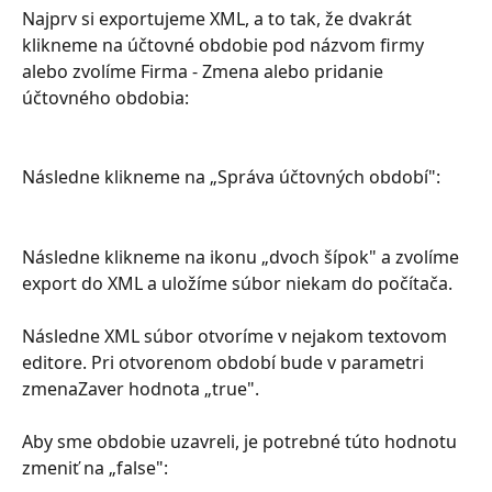
Najprv si exportujeme XML, a to tak, že dvakrát 
klikneme na účtovné obdobie pod názvom firmy 
alebo zvolíme Firma - Zmena alebo pridanie 
účtovného obdobia:
Následne klikneme na „Správa účtovných období":
Následne klikneme na ikonu „dvoch šípok" a zvolíme 
export do XML a uložíme súbor niekam do počítača.
Následne XML súbor otvoríme v nejakom textovom 
editore. Pri otvorenom období bude v parametri 
zmenaZaver hodnota „true".
Aby sme obdobie uzavreli, je potrebné túto hodnotu 
zmeniť na „false":