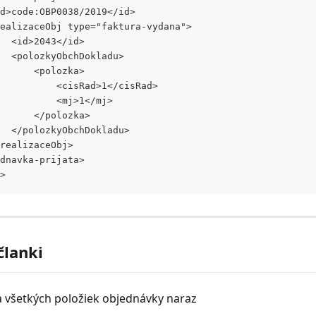
<id>code:OBP0038/2019</id>
<realizaceObj type="faktura-vydana">
			<id>2043</id>
			<polozkyObchDokladu>
				<polozka>
					<cisRad>1</cisRad>
					<mj>1</mj>
				</polozka>
			</polozkyObchDokladu>
</realizaceObj>
ednavka-prijata>
>
članki
a všetkých položiek objednávky naraz