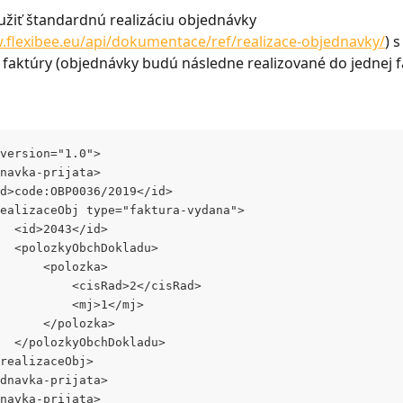
žiť štandardnú realizáciu objednávky 
.flexibee.eu/api/dokumentace/ref/realizace-objednavky/
) 
 faktúry (objednávky budú následne realizované do jednej f
version="1.0">
dnavka-prijata>
<id>code:OBP0036/2019</id>
<realizaceObj type="faktura-vydana">
			<id>2043</id>
			<polozkyObchDokladu>
				<polozka>
					<cisRad>2</cisRad>
					<mj>1</mj>
				</polozka>
			</polozkyObchDokladu>
</realizaceObj>
ednavka-prijata>
dnavka-prijata>