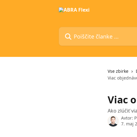
Preskoči na glavno vsebino
Poiščite članke ...
Vse zbirke
Viac objednávo
Viac 
Ako zlúčiť v
Avtor:
P
7. maj 