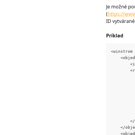
Je možné pou
(
https://www
ID vytvárané
Príklad
<winstrom 
	<obje
		
		
		
	</obj
	<obje