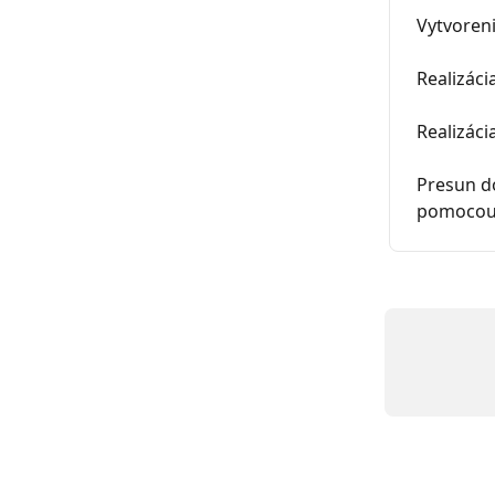
Vytvoren
Realizác
Realizáci
Presun do
pomocou