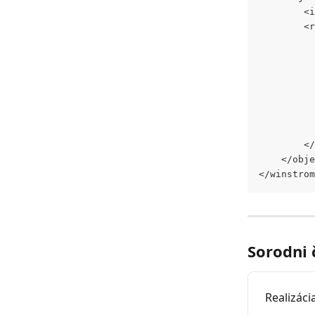
		
		
		
	</obj
</winstrom
Sorodni 
Realizáci