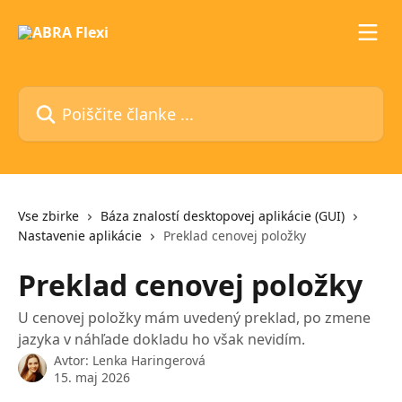
Preskoči na glavno vsebino
Poiščite članke ...
Vse zbirke
Báza znalostí desktopovej aplikácie (GUI)
Nastavenie aplikácie
Preklad cenovej položky
Preklad cenovej položky
U cenovej položky mám uvedený preklad, po zmene
jazyka v náhľade dokladu ho však nevidím.
Avtor:
Lenka Haringerová
15. maj 2026