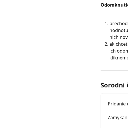
Odomknutie
prechod
hodnotu
nich no
ak chcet
ich odom
klikneme
Sorodni 
Pridanie
Zamykani