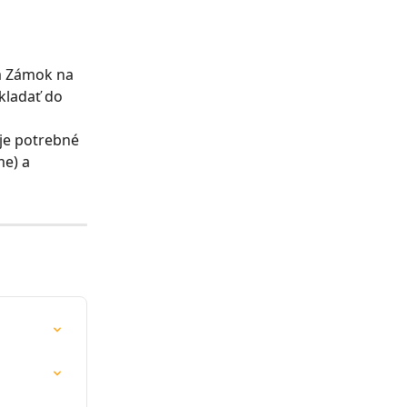
a Zámok na 
ladať do 
je potrebné 
e) a 