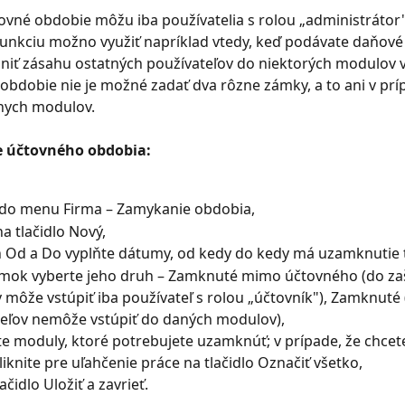
vné obdobie môžu iba používatelia s rolou „administrátor"
Funkciu možno využiť napríklad vtedy, keď podávate daňové 
niť zásahu ostatných používateľov do niektorých modulov v
obdobie nie je možné zadať dva rôzne zámky, a to ani v prí
znych modulov.
 účtovného obdobia:
 do menu Firma – Zamykanie obdobia,
na tlačidlo Nový,
h Od a Do vyplňte dátumy, od kedy do kedy má uzamknutie t
ámok vyberte jeho druh – Zamknuté mimo účtovného (do za
môže vstúpiť iba používateľ s rolou „účtovník"), Zamknuté 
eľov nemôže vstúpiť do daných modulov),
te moduly, ktoré potrebujete uzamknúť; v prípade, že chcete
kliknite pre uľahčenie práce na tlačidlo Označiť všetko,
lačidlo Uložiť a zavrieť.