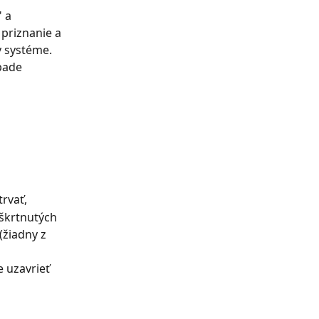
 a 
priznanie a 
 systéme. 
pade 
rvať,
škrtnutých 
(žiadny z 
 uzavrieť 