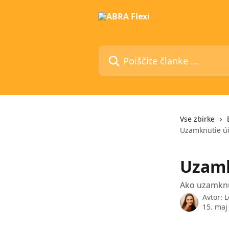
Preskoči na glavno vsebino
Poiščite članke ...
Vse zbirke
Uzamknutie ú
Uzamk
Ako uzamknú
Avtor:
L
15. maj