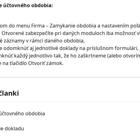
 účtovného obdobia:
om do menu Firma – Zamykanie obdobia a nastavením poľ
 Otvorené zabezpečíte pri daných moduloch iba možnosť vk
vé záznamy v rámci daného obdobia,
e odomknúť aj jednotlivé doklady na príslušnom formulári, 
knúť každý jednotlivo tak, že ho zaškrtneme (alebo otvorím
 na tlačidlo Otvoriť zámok.
članki
 účtovného obdobia
e dokladu