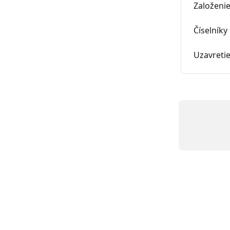
Založeni
Číselníky
Uzavreti