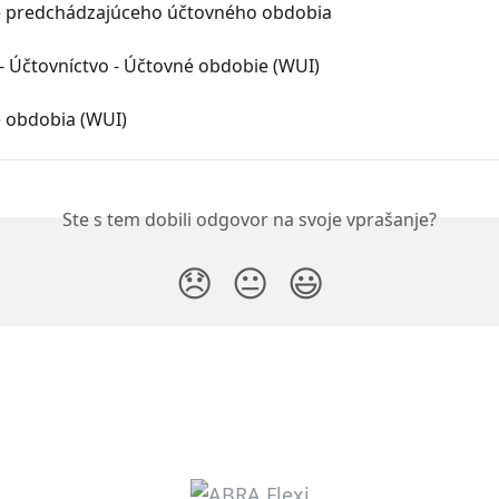
e predchádzajúceho účtovného obdobia
 - Účtovníctvo - Účtovné obdobie (WUI)
e obdobia (WUI)
Ste s tem dobili odgovor na svoje vprašanje?
😞
😐
😃