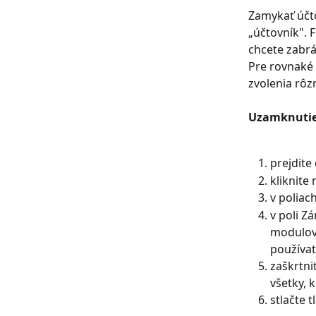
Zamykať účto
„účtovník". 
chcete zabrá
Pre rovnaké 
zvolenia rô
Uzamknutie
prejdite
kliknite 
v poliac
v poli Z
modulov 
používat
zaškrtni
všetky, 
stlačte t