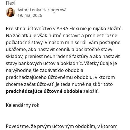
Flexi
Avtor:
Lenka Haringerová
19. maj 2026
Prejsť na účtovníctvo v ABRA Flexi nie je nijako zložité. 
Na začiatku je však nutné nastaviť a preniesť rôzne 
počiatočné stavy. V našom miniseriáli vám postupne 
ukážeme, ako nastaviť cenník a počiatočné stavy 
skladov, preniesť neuhradené faktúry a ako nastaviť 
stavy bankových účtov a pokladníc. Všetky údaje je 
najvýhodnejšie zadávať do obdobia 
predchádzajúceho účtovnému obdobiu, v ktorom 
chceme začať účtovať. Je teda nutné najskôr toto 
predchádzajúce účtovné obdobie
 založiť.
Kalendárny rok
Povedzme, že prvým účtovným obdobím, v ktorom 