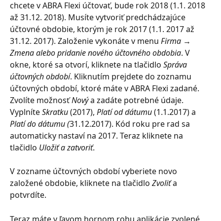
chcete v ABRA Flexi účtovať, bude rok 2018 (1.1. 2018 
až 31.12. 2018). Musíte vytvoriť predchádzajúce 
účtovné obdobie, ktorým je rok 2017 (1.1. 2017 až 
31.12. 2017). Založenie vykonáte v menu 
Firma
 → 
Zmena alebo
pridanie nového účtovného obdobia
. V 
okne, ktoré sa otvorí, kliknete na tlačidlo 
Správa 
účtovných období
. Kliknutím prejdete do zoznamu 
účtovných období, ktoré máte v ABRA Flexi zadané. 
Zvolíte možnosť 
Nový
 a zadáte potrebné údaje. 
Vyplníte 
Skratku
 (2017), 
Platí od dátumu
 (1.1.2017) a 
Platí do dátumu (
31.12.2017). Kód roku pre rad sa 
automaticky nastaví na 2017. Teraz kliknete na 
tlačidlo 
Uložiť a zatvoriť
.
V zozname účtovných období vyberiete novo 
založené obdobie, kliknete na tlačidlo 
Zvoliť
 a 
potvrdíte.
Teraz máte v ľavom hornom rohu aplikácie zvolené 