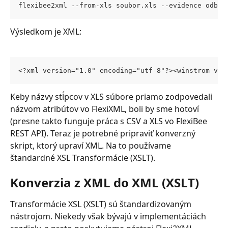
flexibee2xml --from-xls soubor.xls --evidence odber
Výsledkom je XML:
<?xml version="1.0" encoding="utf-8"?><winstrom ver
Keby názvy stĺpcov v XLS súbore priamo zodpovedali 
názvom atribútov vo FlexiXML, boli by sme hotoví 
(presne takto funguje práca s CSV a XLS vo FlexiBee 
REST API). Teraz je potrebné pripraviť konverzný 
skript, ktorý upraví XML. Na to používame 
štandardné XSL Transformácie (XSLT).
Konverzia z XML do XML (XSLT)
Transformácie XSL (XSLT) sú štandardizovaným 
nástrojom. Niekedy však bývajú v implementáciách 