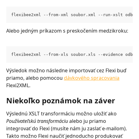
flexibee2xml --from-xml soubor.xml --run-xslt odber
Alebo jedným príkazom s preskočením medzikroku:
flexibee2xml --from-xls soubor.xls --evidence odber
Výsledok možno následne importovať cez Flexi buď 
priamo, alebo pomocou 
dávkového spracovania
Flexi2XML.
Niekoľko poznámok na záver
Výslednú XSLT transformáciu možno uložiť ako 
Používateľskú transformáciu
 alebo ju priamo 
integrovať do Flexi (musíte nám ju zaslať e-mailom). 
Takto možno Flexi naučiť jednoducho produkovať 