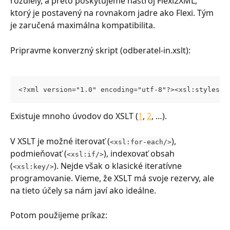
rozdiely, a preto poskytujeme nástroj Flexi2XML, 
ktorý je postavený na rovnakom jadre ako Flexi. Tým 
je zaručená maximálna kompatibilita.
Pripravme konverzný skript (odberatel-in.xslt):
<?xml version="1.0" encoding="utf-8"?><xsl:styleshe
Existuje mnoho úvodov do XSLT (
1
, 
2
, …).
V XSLT je možné iterovať (
), 
<xsl:for-each/>
podmieňovať (
), indexovať obsah 
<xsl:if/>
(
). Nejde však o klasické iteratívne 
<xsl:key/>
programovanie. Vieme, že XSLT má svoje rezervy, ale 
na tieto účely sa nám javí ako ideálne.
Potom použijeme príkaz: