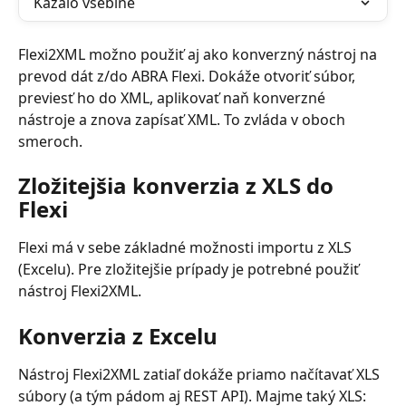
Kazalo vsebine
Flexi2XML možno použiť aj ako konverzný nástroj na 
prevod dát z/do ABRA Flexi. Dokáže otvoriť súbor, 
previesť ho do XML, aplikovať naň konverzné 
nástroje a znova zapísať XML. To zvláda v oboch 
smeroch.
Zložitejšia konverzia z XLS do 
Flexi
Flexi má v sebe základné možnosti importu z XLS 
(Excelu). Pre zložitejšie prípady je potrebné použiť 
nástroj Flexi2XML.
Konverzia z Excelu
Nástroj Flexi2XML zatiaľ dokáže priamo načítavať XLS 
súbory (a tým pádom aj REST API). Majme taký XLS: