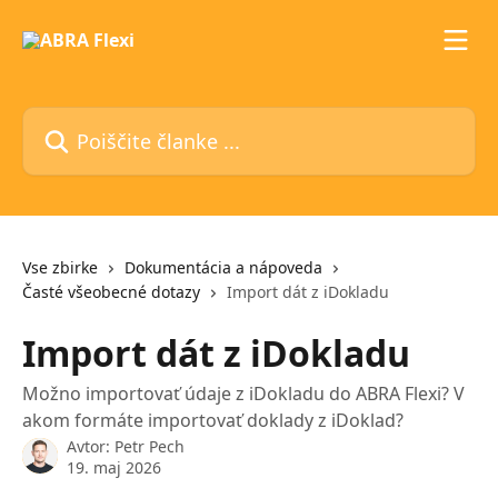
Preskoči na glavno vsebino
Poiščite članke ...
Vse zbirke
Dokumentácia a nápoveda
Časté všeobecné dotazy
Import dát z iDokladu
Import dát z iDokladu
Možno importovať údaje z iDokladu do ABRA Flexi? V
akom formáte importovať doklady z iDoklad?
Avtor:
Petr Pech
19. maj 2026