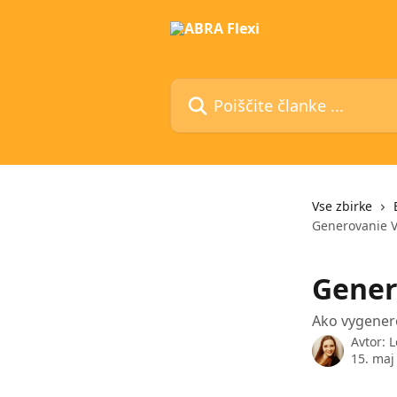
Preskoči na glavno vsebino
Poiščite članke ...
Vse zbirke
Generovanie VZ
Gener
Ako vygenero
Avtor:
L
15. maj