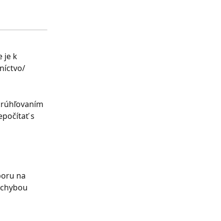
 je k 
níctvo/
krúhľovaním 
počítať s 
oru na 
 chybou 