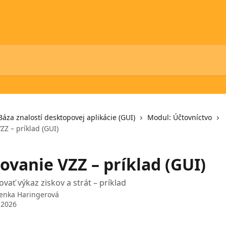
Báza znalostí desktopovej aplikácie (GUI)
Modul: Účtovníctvo
Z – príklad (GUI)
ovanie VZZ – príklad (GUI)
vať výkaz ziskov a strát – príklad
enka Haringerová
 2026