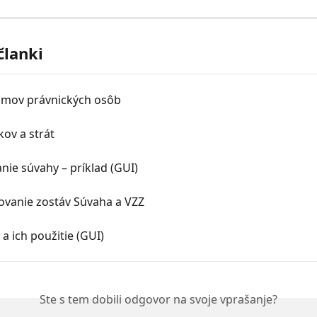
članki
íjmov právnických osôb
kov a strát
ie súvahy – príklad (GUI)
ovanie zostáv Súvaha a VZZ
 a ich použitie (GUI)
Ste s tem dobili odgovor na svoje vprašanje?