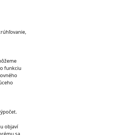
krúhľovanie, 
ôžeme 
o funkciu 
tovného 
úceho 
Výpočet.
u objaví 
torému sa 