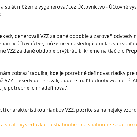
 a strát môžeme vygenerovať cez Účtovníctvo - Účtovné výs
t:
ekedy generovali VZZ za dané obdobie a zároveň odvtedy n
nám v účtovníctve, môžeme v nasledujúcom kroku zvoliť ib
e VZZ za dané obdobie prvýkrát, klikneme na tlačidlo 
Prep
nám zobrazí tabuľka, kde je potrebné definovať riadky pre 
 už VZZ niekedy generovali, budete mať hodnoty vyplnené. A
, je potrebné ich nadefinovať:
 istí charakteristikou riadkov VZZ, pozrite sa na nejaký vzoro
 a strát - výsledovka na stiahnutie - na stiahnutie zadarmo (