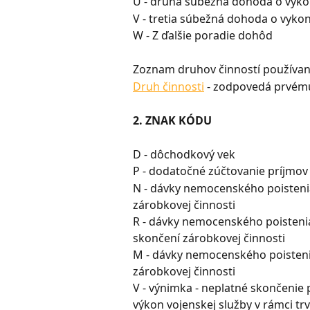
U - druhá súbežná dohoda o vyko
V - tretia súbežná dohoda o vyko
W - Z ďalšie poradie dohôd
Zoznam druhov činností používaný
Druh činnosti
 - zodpovedá prvém
2. ZNAK KÓDU
D - dôchodkový vek
P - dodatočné zúčtovanie príjmov
N - dávky nemocenského poisteni
zárobkovej činnosti
R - dávky nemocenského poistenia
skončení zárobkovej činnosti
M - dávky nemocenského poisteni
zárobkovej činnosti
V - výnimka - neplatné skončenie 
výkon vojenskej služby v rámci tr