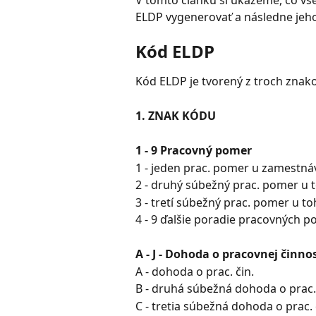
V tomto článku si ukážeme, čo vš
ELDP vygenerovať a následne jeh
Kód ELDP
Kód ELDP je tvorený z troch znak
1. ZNAK KÓDU
1 - 9 Pracovný pomer
1 - jeden prac. pomer u zamestná
2 - druhý súbežný prac. pomer u 
3 - tretí súbežný prac. pomer u t
4 - 9 ďalšie poradie pracovných 
A - J - Dohoda o pracovnej činnos
A - dohoda o prac. čin.
B - druhá súbežná dohoda o prac.
C - tretia súbežná dohoda o prac.