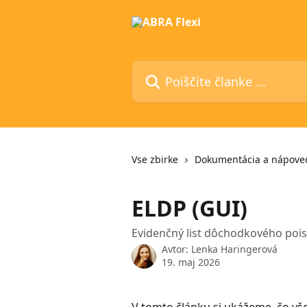
Preskoči na glavno vsebino
Poiščite članke ...
Vse zbirke
Dokumentácia a nápove
ELDP (GUI)
Evidenčný list dôchodkového poist
Avtor:
Lenka Haringerová
19. maj 2026