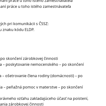
naní práce u toho istého zamestnávateľa
naní práce u toho istého zamestnávateľa
ch pri komunikácii s ČSSZ:
u znaku kódu ELDP.
 po skončení zárobkovej činnosti
a – poskytovanie nemocenského – po skončení 
 – ošetrovanie člena rodiny (domácnosti) – po 
a – peňažná pomoc v materstve – po skončení 
právneho vzťahu zakladajúceho účasť na poistení, 
vania zárobkovej činnosti