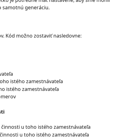
etko je potrebné mať nastavené, aby sme mohli 
o samotnú generáciu.
ov. Kód možno zostaviť nasledovne:
vateľa
toho istého zamestnávateľa
oho istého zamestnávateľa
pomerov
ti
 činnosti u toho istého zamestnávateľa
 činnosti u toho istého zamestnávateľa