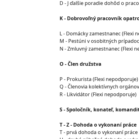
D - J ďalšie poradie dohôd o praco
K - Dobrovoľný pracovník opatro
L - Domácky zamestnanec (Flexi 
M - Pestúni v osobitných prípadoc
N - Zmluvný zamestnanec (Flexi n
O - Člen družstva
P - Prokurista (Flexi nepodporuje)
Q - Členovia kolektívnych orgáno
R - Likvidátor (Flexi nepodporuje)
S - Spoločník, konateľ, komandi
T - Z - Dohoda o vykonaní práce
T - prvá dohoda o vykonaní práce