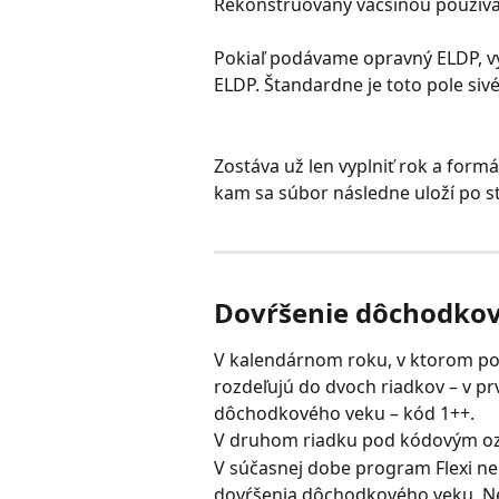
Rekonštruovaný väčšinou používa
Pokiaľ podávame opravný ELDP, vy
ELDP. Štandardne je toto pole siv
Zostáva už len vyplniť rok a formá
kam sa súbor následne uloží po st
Dovŕšenie dôchodko
V kalendárnom roku, v ktorom poi
rozdeľujú do dvoch riadkov – v p
dôchodkového veku – kód 1++.
V druhom riadku pod kódovým o
V súčasnej dobe program Flexi ne
dovŕšenia dôchodkového veku. Ned