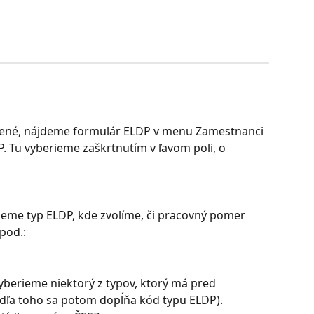
ené, nájdeme formulár ELDP v menu Zamestnanci 
P. Tu vyberieme zaškrtnutím v ľavom poli, o 
rieme typ ELDP, kde zvolíme, či pracovný pomer 
 pod.:
berieme niektorý z typov, ktorý má pred 
ľa toho sa potom dopĺňa kód typu ELDP). 