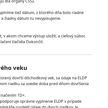
jú iba orgány ČSSZ.
plníme tiež dátum, z ktorého dňa bolo riadne 
é a žiadny dátum tu nevypisujeme.
t, v akom chceme výstup uložiť, a cieľový súbor, 
lačení tlačidla Dokončiť.
vého veku
stený dovŕši dôchodkový vek, sa údaje na ELDP 
rvom riadku sa uvedie doba pred dňom dovŕšenia 
značením 1D+.
podporuje správne vyplnenie ELDP v prípade 
okáže rozdeliť údaje do dvoch riadkov. Je 