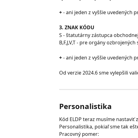
+
 - ani jeden z vyššie uvedených 
3. ZNAK KÓDU
S - štatutárny zástupca obchodnej
B,F,J,V,T - pre orgány ozbrojenýc
+
 - ani jeden z vyššie uvedených 
Od verzie 2024.6 sme vylepšili val
Personalistika
Kód ELDP teraz musíme nastaviť 
Personalistika, pokiaľ sme tak eš
Pracovný pomer: