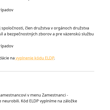
prípadov
 spoločnosti, člen družstva v orgánoch družstva
h síl a bezpečnostných zborov a pre väzenskú službu
prípadov
idácie na
 vyplnenie kódu ELDP
.
zamestnancovi v menu Zamestnanci - 
te neurobili. Kód ELDP vyplníme na záložke 