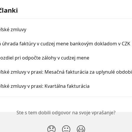
članki
ľské zmluvy
á úhrada faktúry v cudzej mene bankovým dokladom v CZK
ozdiel pri odpočte zálohy v cudzej mene
ské zmluvy v praxi: Mesačná fakturácia za uplynulé obdob
ské zmluvy v praxi: Kvartálna fakturácia
Ste s tem dobili odgovor na svoje vprašanje?
😞
😐
😃