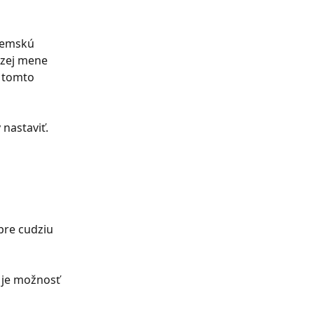
zemskú 
dzej mene 
V tomto 
nastaviť. 
pre cudziu 
 je možnosť 