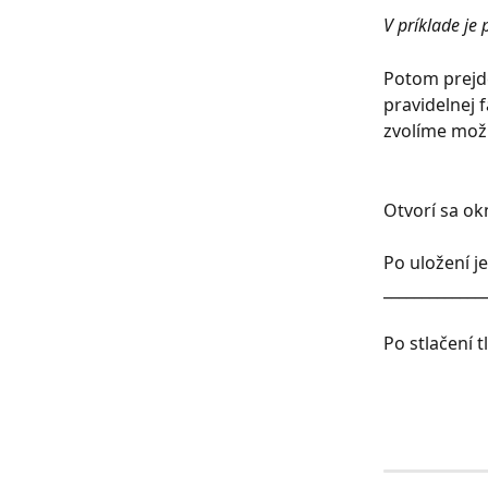
V príklade je 
Potom prejd
pravidelnej 
zvolíme možn
Otvorí sa ok
Po uložení j
_____________
Po stlačení t