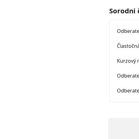
Sorodni 
Odberate
Čiastočn
Kurzový r
Odberateľ
Odberateľ