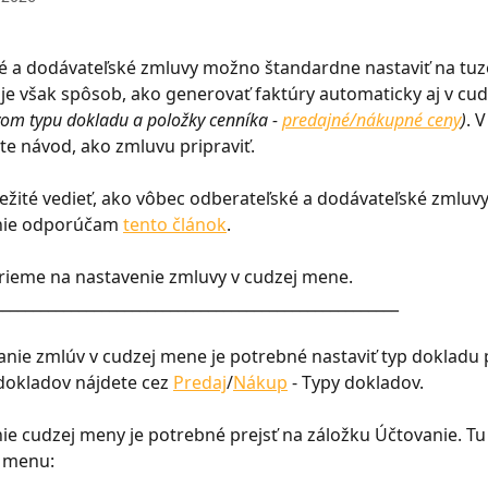
é a dodávateľské zmluvy možno štandardne nastaviť na tu
je však spôsob, ako generovať faktúry automaticky aj v cu
vom typu dokladu a položky cenníka - 
predajné/nákupné ceny
)
. 
te návod, ako zmluvu pripraviť.
ležité vedieť, ako vôbec odberateľské a dodávateľské zmluvy 
nie odporúčam 
tento článok
.
rieme na nastavenie zmluvy v cudzej mene.
_____________________________________________________
nie zmlúv v cudzej mene je potrebné nastaviť typ dokladu 
okladov nájdete cez 
Predaj
/
Nákup
 - Typy dokladov.
ie cudzej meny je potrebné prejsť na záložku Účtovanie. Tu
u menu: