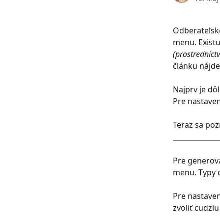
Odberateľsk
menu. Existu
(prostredníct
článku nájde
Najprv je dô
Pre nastave
Teraz sa poz
_____________
Pre generova
menu. Typy d
Pre nastaven
zvoliť cudzi