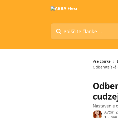
Preskoči na glavno vsebino
Poiščite članke ...
Vse zbirke
Odberateľské 
Odber
cudze
Nastavenie 
Avtor:
Z
15. maj