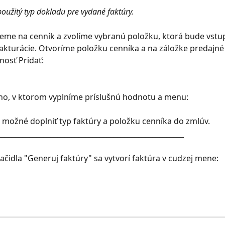
použitý typ dokladu pre vydané faktúry. 
eme na cenník a zvolíme vybranú položku, ktorá bude vstu
fakturácie. Otvoríme položku cenníka a na záložke predajné
osť Pridať:
no, v ktorom vyplníme príslušnú hodnotu a menu:
e možné doplniť typ faktúry a položku cenníka do zmlúv.
_____________________________________________________
lačidla "Generuj faktúry" sa vytvorí faktúra v cudzej mene: