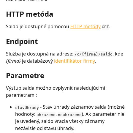
HTTP metóda
Saldo je dostupné pomocou 
HTTP metódy
.
GET
Endpoint
Služba je dostupná na adrese: 
, kde 
/c/{firma}/saldo
{firma}
 je databázový 
identifikátor firmy
.
Parametre
Výstup salda možno ovplyvniť nasledujúcimi 
parametrami:
 - Stav úhrady záznamov salda (možné 
stavUhrady
hodnoty: 
, 
). Ak parameter nie 
uhrazeno
neuhrazeno
je uvedený, saldo vracia všetky záznamy 
nezávisle od stavu úhrady.