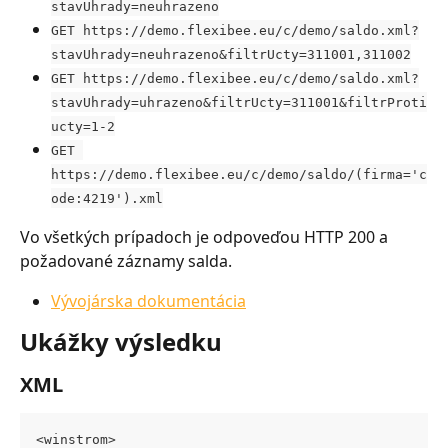
stavUhrady=neuhrazeno
GET https://demo.flexibee.eu/c/demo/saldo.xml?
stavUhrady=neuhrazeno&filtrUcty=311001,311002
GET https://demo.flexibee.eu/c/demo/saldo.xml?
stavUhrady=uhrazeno&filtrUcty=311001&filtrProti
ucty=1-2
GET 
https://demo.flexibee.eu/c/demo/saldo/(firma='c
ode:4219').xml
Vo všetkých prípadoch je odpoveďou HTTP 200 a 
požadované záznamy salda.
Vývojárska dokumentácia
Ukážky výsledku
XML
<winstrom>