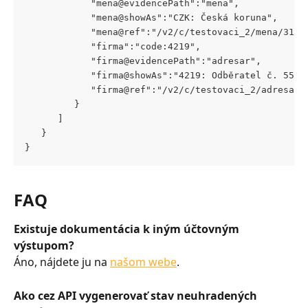
            "mena@evidencePath":"mena",
            "mena@showAs":"CZK: Česká koruna",
            "mena@ref":"/v2/c/testovaci_2/mena/31.j
            "firma":"code:4219",
            "firma@evidencePath":"adresar",
            "firma@showAs":"4219: Odběratel č. 55",
            "firma@ref":"/v2/c/testovaci_2/adresar/
         }
      ]
   }
}
FAQ
Existuje dokumentácia k iným účtovným 
výstupom?
Áno, nájdete ju na 
našom webe
.
Ako cez API vygenerovať stav neuhradených 