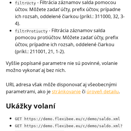
 - Filtrácia záznamov salda pomocou 
filtrUcty
účtov. Môžete zadať účty, prefix účtov, prípadne 
ich rozsah, oddelené čiarkou (príkl.: 311000, 32, 3-
4).
 - Filtrácia záznamov salda 
filtrProtiucty
pomocou protiúčtov. Môžete zadať účty, prefix 
účtov, prípadne ich rozsah, oddelené čiarkou 
(príkl.: 211001, 21, 1-2).
Vyššie popísané parametre nie sú povinné, volanie 
možno vykonať aj bez nich.
URL adresa však môže disponovať aj všeobecnými 
parametrami, ako je 
stránkovanie
 či 
úroveň detailu
.
Ukážky volaní
GET https://demo.flexibee.eu/c/demo/saldo.xml
GET https://demo.flexibee.eu/c/demo/saldo.xml?