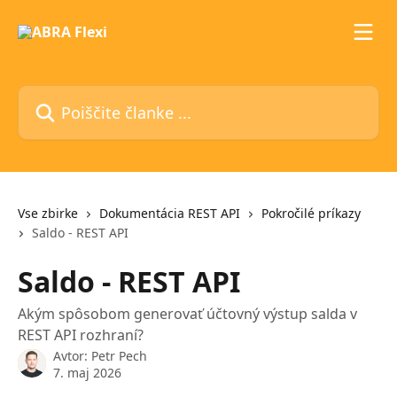
Preskoči na glavno vsebino
Poiščite članke ...
Vse zbirke
Dokumentácia REST API
Pokročilé príkazy
Saldo - REST API
Saldo - REST API
Akým spôsobom generovať účtovný výstup salda v
REST API rozhraní?
Avtor:
Petr Pech
7. maj 2026