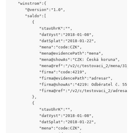
   "winstrom":{
      "@version":"1.0",
      "saldo":[
         {
            "stavUhrK":"",
            "datVyst":"2018-01-08",
            "datSplat":"2018-01-22",
            "mena":"code:CZK",
            "mena@evidencePath":"mena",
            "mena@showAs":"CZK: Česká koruna",
            "mena@ref":"/v2/c/testovaci_2/mena/31.j
            "firma":"code:4219",
            "firma@evidencePath":"adresar",
            "firma@showAs":"4219: Odběratel č. 55",
            "firma@ref":"/v2/c/testovaci_2/adresar/
         },
         {
            "stavUhrK":"",
            "datVyst":"2018-01-08",
            "datSplat":"2018-01-22",
            "mena":"code:CZK",