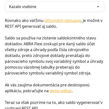
Kazalo vsebine
Rovnako ako väčšinu 
účtovných výstupov
, je možné v 
REST API generovať aj saldo.
Saldo sa používa na zistenie saldokontného stavu 
dokladov. ABRA Flexi zoskupí pre daný saldo účet 
všetky zdroje a úhrady podľa čísla zdrojového 
dokladu, preto zdrojové doklady prenášajú do 
párovacieho symbolu svoj variabilný symbol a úhrady 
pomocou väzobnej tabuľky preberajú do 
párovacieho symbolu variabilný symbol zdroja.
Ak vás zaujíma dokumentácia pre desktopovú 
aplikáciu, pokračujte na 
tento odkaz
.
Teraz sa však pozrime na to, ako saldo vygenerovať v 
rozhraní REST API.