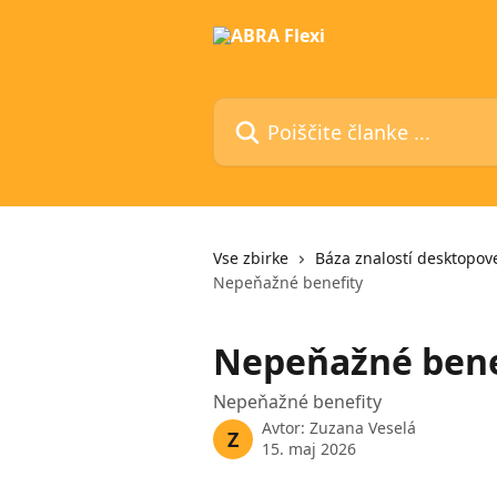
Preskoči na glavno vsebino
Poiščite članke ...
Vse zbirke
Báza znalostí desktopove
Nepeňažné benefity
Nepeňažné bene
Nepeňažné benefity
Avtor:
Zuzana Veselá
Z
15. maj 2026