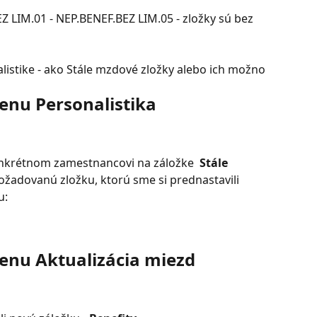
 LIM.01 - NEP.BENEF.BEZ LIM.05 - zložky sú bez 
listike - ako Stále mzdové zložky alebo ich možno 
enu Personalistika
nkrétnom zamestnancovi na záložke 
 Stále 
ožadovanú zložku, ktorú sme si prednastavili 
u:
enu Aktualizácia miezd