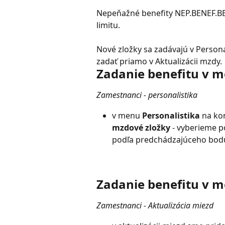
Nepeňažné benefity NEP.BENEF.BEZ
limitu.
Nové zložky sa zadávajú v Persona
zadať priamo v Aktualizácii mzdy.
Zadanie benefitu v m
Zamestnanci - personalistika
v menu 
Personalistika
 na ko
mzdové zložky 
- vyberieme p
podľa predchádzajúceho bod
Zadanie benefitu v m
Zamestnanci - Aktualizácia miezd