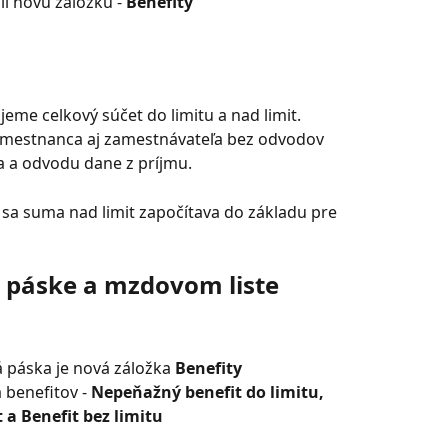
li novú záložku - 
Benefity
eme celkový súčet do limitu a nad limit.
zamestnanca aj zamestnávateľa bez odvodov 
a a odvodu dane z príjmu.
 sa suma nad limit započítava do základu pre 
j páske a mzdovom liste
 páska je nová záložka 
Benefity
benefitov - 
Nepeňažný benefit do limitu, 
 a Benefit bez limitu