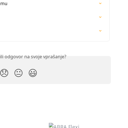
domu
ili odgovor na svoje vprašanje?
😞
😐
😃