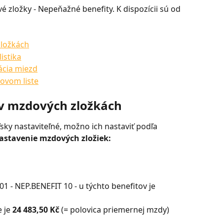
é zložky - Nepeňažné benefity. K dispozícii sú od 
zložkách
istika
ácia miezd
dovom liste
 v mzdových zložkách
ky nastaviteľné, možno ich nastaviť podľa 
astavenie mzdových zložiek: 
 - NEP.BENEFIT 10 - u týchto benefitov je 
 je 
24 483,50 Kč
 (= polovica priemernej mzdy)