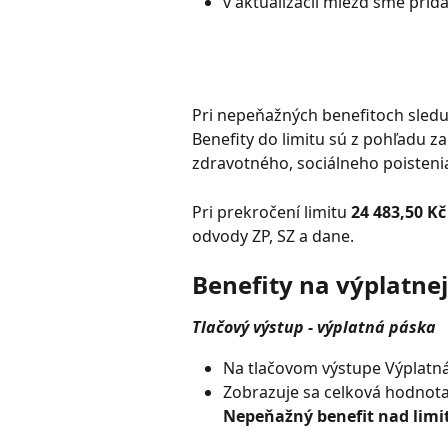
v aktualizácii miezd sme prida
Pri nepeňažných benefitoch sleduj
Benefity do limitu sú z pohľadu 
zdravotného, sociálneho poisteni
Pri prekročení limitu 
24 483,50 Kč
odvody ZP, SZ a dane.
Benefity na výplatne
Tlačový výstup - výplatná páska
Na tlačovom výstupe Výplatná
Zobrazuje sa celková hodnota 
Nepeňažný benefit nad limit