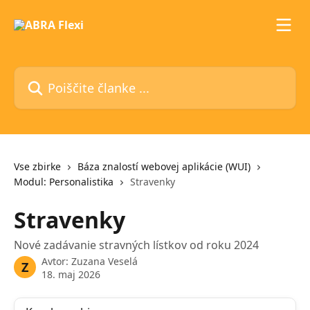
Preskoči na glavno vsebino
Poiščite članke ...
Vse zbirke
Báza znalostí webovej aplikácie (WUI)
Modul: Personalistika
Stravenky
Stravenky
Nové zadávanie stravných lístkov od roku 2024
Avtor:
Zuzana Veselá
Z
18. maj 2026