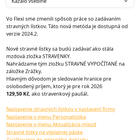
Kazalo vsebine
Vo Flexi sme zmenili spôsob práce so zadávaním 
stravných lístkov. Táto nová metóda je dostupná od 
verzie 2024.2.
Nové stravné lístky sa budú zadávať ako stála 
mzdová zložka STRAVENKY.
Nahrádzame tým zložku STRAVNÉ VYPOČÍTANÉ na 
záložke Zrážky.
Hlavným dôvodom je sledovanie hranice pre 
oslobodený príjem, ktorý je pre rok 2026
129,50 Kč
, ako stravenkový paušál.
Nastavenie stravných lístkov v nastavení firmy
Nastavenie v menu Personalistika
Nastavenie v menu Aktualizácia miezd
Stravné lístky na výplatnej páske
Zaúčtovanie do interného dokladu