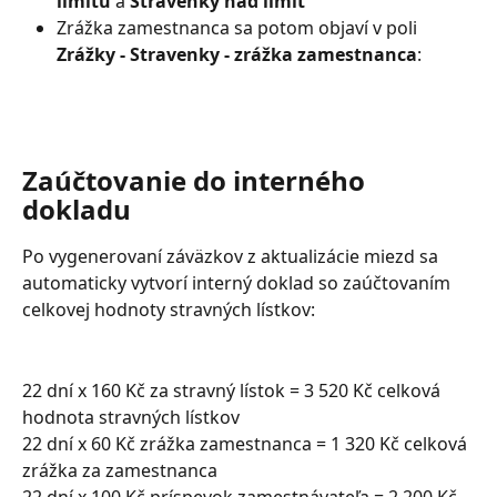
limitu
 a 
Stravenky nad limit
Zrážka zamestnanca sa potom objaví v poli 
Zrážky - Stravenky - zrážka zamestnanca
:
Zaúčtovanie do interného 
dokladu
Po vygenerovaní záväzkov z aktualizácie miezd sa 
automaticky vytvorí interný doklad so zaúčtovaním 
celkovej hodnoty stravných lístkov:
22 dní x 160 Kč za stravný lístok = 3 520 Kč celková 
hodnota stravných lístkov
22 dní x 60 Kč zrážka zamestnanca = 1 320 Kč celková 
zrážka za zamestnanca
22 dní x 100 Kč príspevok zamestnávateľa = 2 200 Kč 