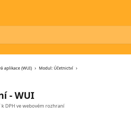
á aplikace (WUI)
Modul: Účetnictví
í - WUI
í k DPH ve webovém rozhraní