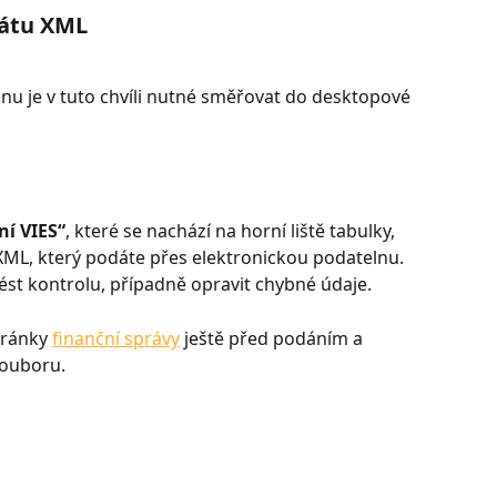
mátu XML
nu je v tuto chvíli nutné směřovat do desktopové 
í VIES“
, které se nachází na horní liště tabulky, 
ML, který podáte přes elektronickou podatelnu. 
st kontrolu, případně opravit chybné údaje.
tránky 
finanční správy
 ještě před podáním a 
souboru.