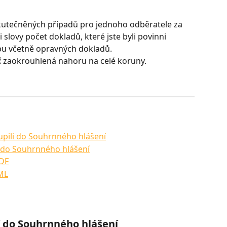
kutečněných případů pro jednoho odběratele za 
slovy počet dokladů, které jste byli povinni 
žbu včetně opravných dokladů.
č
 zaokrouhlená nahoru na celé koruny. 
oupili do Souhrnného hlášení
ů do Souhrnného hlášení
PDF
ML
í do Souhrnného hlášení