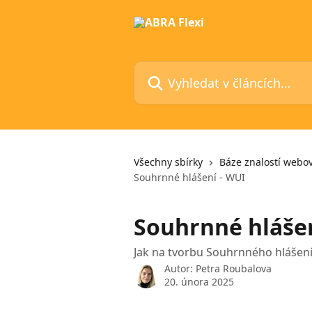
Přeskočit na hlavní obsah
Vyhledat v článcích…
Všechny sbírky
Báze znalostí webov
Souhrnné hlášení - WUI
Souhrnné hlášen
Jak na tvorbu Souhrnného hlášen
Autor:
Petra Roubalova
20. února 2025