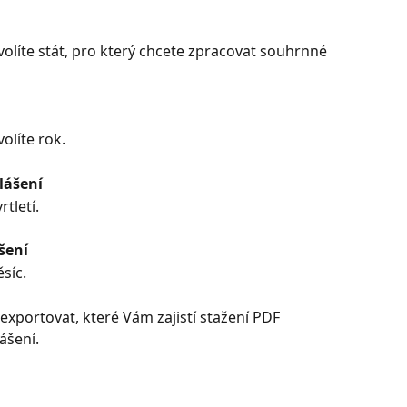
líte stát, pro který chcete zpracovat souhrnné 
líte rok.
lášení
tletí.
šení
síc.
exportovat, které Vám zajistí stažení PDF 
šení. 