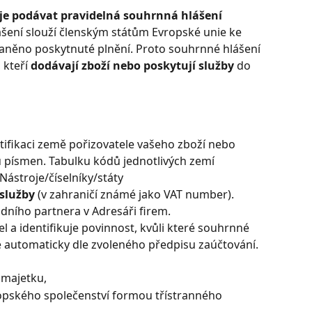
 je podávat pravidelná souhrnná hlášení 
šení slouží členským státům Evropské unie ke 
daněno poskytnuté plnění. Proto souhrnné hlášení 
kteří 
dodávají zboží nebo poskytují služby
 do 
ntifikaci země pořizovatele vašeho zboží nebo 
u písmen. Tabulku kódů jednotlivých zemí 
Nástroje/číselníky/státy
služby
 (v zahraničí známé jako VAT number). 
dního partnera v Adresáři firem.
el a identifikuje povinnost, kvůli které souhrnné 
e automaticky dle zvoleného předpisu zaúčtování.
 majetku,
ropského společenství formou třístranného 