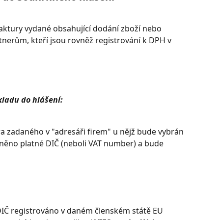
aktury vydané obsahující dodání zboží nebo 
nerům, kteří jsou rovněž registrování k DPH v 
ladu do hlášení:
a zadaného v "adresáři firem" u nějž bude vybrán 
lněno platné DIČ (neboli VAT number) a bude 
 DIČ registrováno v daném členském státě EU 