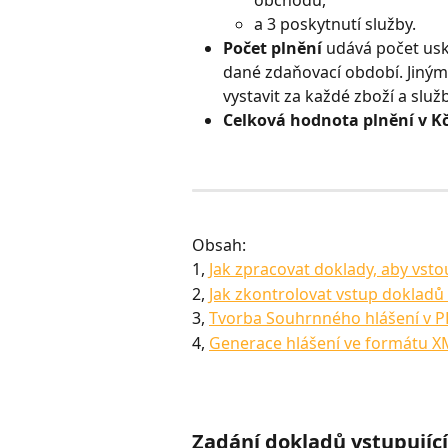
a 3 poskytnutí služby.
Počet plnění
 udává počet us
dané zdaňovací období. Jinými 
vystavit za každé zboží a slu
Celková hodnota plnění v K
Obsah: 
1, 
Jak zpracovat doklady, aby vst
2, 
Jak zkontrolovat vstup doklad
3, 
Tvorba Souhrnného hlášení v 
4, 
Generace hlášení ve formátu X
Zadání dokladů vstupujíc