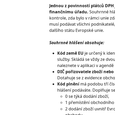
Jednou z povinností plátců DPH
finančnímu úřadu. 
Souhrnné hlá
kontrole, zda bylo v rámci unie z
musí podávat všichni podnikatelé, 
dalšího státu Evropské unie.
Souhrnné hlášení obsahuje:
Kód země EU
 je určený k ide
služby. Skládá se vždy ze dvo
naleznete v aplikaci v agendě 
DIČ pořizovatele zboží
nebo 
Dotahuje se z evidence obcho
Kód plnění
 má podobu tří čís
hlášení podáváte. Doplňuje s
0 se týká dodání zboží,
1 přemístění obchodního
2 dodání zboží uvnitř Ev
obchodu,