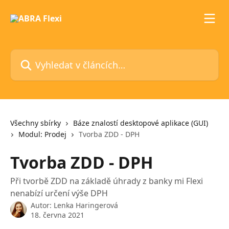
Přeskočit na hlavní obsah
Vyhledat v článcích…
Všechny sbírky
Báze znalostí desktopové aplikace (GUI)
Modul: Prodej
Tvorba ZDD - DPH
Tvorba ZDD - DPH
Při tvorbě ZDD na základě úhrady z banky mi Flexi
nenabízí určení výše DPH
Autor:
Lenka Haringerová
18. června 2021