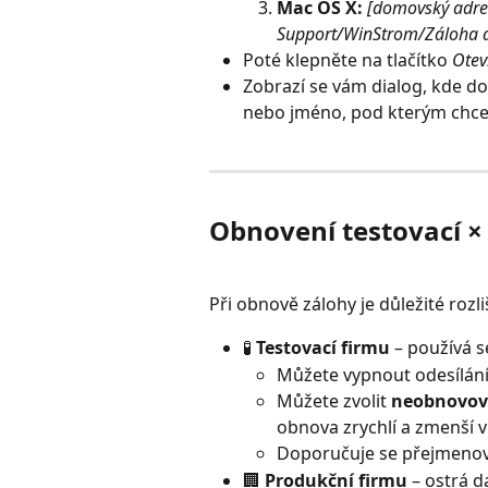
Mac OS X: 
[domovský adres
Support/WinStrom/Záloha 
Poté klepněte na tlačítko 
Otev
Zobrazí se vám dialog, kde do
nebo jméno, pod kterým chce
Obnovení testovací ×
Při obnově zálohy je důležité rozl
🧪 
Testovací firmu
 – používá 
Můžete vypnout odesílání
Můžete zvolit 
neobnovova
obnova zrychlí a zmenší ve
Doporučuje se přejmenova
🏢 
Produkční firmu
 – ostrá d