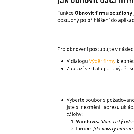
Jak obnovit data firmy
Funkce 
Obnovit firmu ze zálohy
dostupný po přihlášení do aplika
Pro obnovení postupujte v následu
V dialogu 
Výběr firmy
 klepnět
Zobrazí se dialog pro výběr s
Vyberte soubor s požadovano
jste si nezměnili adresu uklá
zálohy:
Windows:
[domovský adre
Linux:
 [domovský adresář