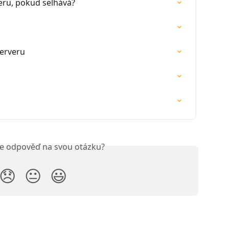
veru, pokud selhává?
serveru
ste odpověď na svou otázku?
😞
😐
😃