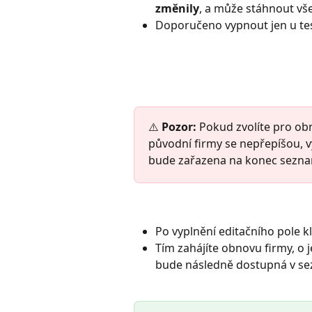
změnily
, a může stáhnout vš
Doporučeno vypnout jen u te
⚠️ 
Pozor: 
Pokud zvolíte pro obn
původní firmy se nepřepíšou, v
bude zařazena na konec sezna
Po vyplnění editačního pole kl
Tím zahájíte obnovu firmy, o 
bude následně dostupná v se