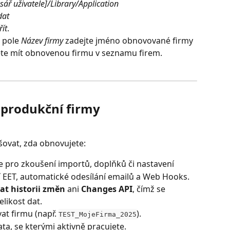
ář uživatele]/Library/Application 
dat
řít
.
 pole 
Název firmy
 zadejte jméno obnovované firmy 
te mít obnovenou firmu v seznamu firem.
 produkční firmy
išovat, zda obnovujete:
se pro zkoušení importů, doplňků či nastavení
 EET, automatické odesílání emailů a Web Hooks. 
t historii změn
 ani 
Changes API
, čímž se 
likost dat.
t firmu (např. 
).
TEST_MojeFirma_2025
ata, se kterými aktivně pracujete.