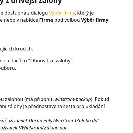
 z dřívější zálohy
 je dostupná z dialogu 
Výběr firmy
, který je 
ce nebo v nabídce 
Firma
 pod volbou 
Výběr firmy
.
jících krocích. 
e na tlačítko "Obnovit ze zálohy".
ouboru.
u zálohou (má příponu 
.winstrom-backup
). Pokud 
dání zálohy je přednastavena cesta pro ukládání 
sář uživatele]\Documenty\WinStrom\Záloha dat
 uživatele]/WinStrom/Záloha dat