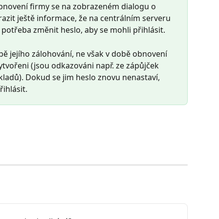
bnovení firmy se na zobrazeném dialogu o 
it ještě informace, že na centrálním serveru 
e potřeba změnit heslo, aby se mohli přihlásit.
době jejího zálohování, ne však v době obnovení 
ytvořeni (jsou odkazováni např. ze zápůjček 
ladů). Dokud se jim heslo znovu nenastaví, 
ihlásit.