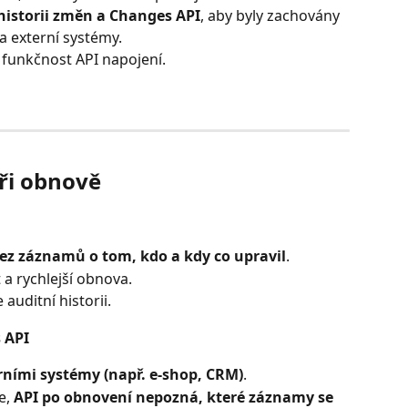
 historii změn a Changes API
, aby byly zachovány 
a externí systémy.
 funkčnost API napojení.
ři obnově
ez záznamů o tom, kdo a kdy co upravil
.
 a rychlejší obnova.
uditní historii.
 API
rními systémy (např. e-shop, CRM)
.
, 
API po obnovení nepozná, které záznamy se 