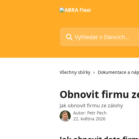
Přeskočit na hlavní obsah
Vyhledat v článcích…
Všechny sbírky
Dokumentace a ná
Obnovit firmu z
Jak obnovit firmu ze zálohy
Autor:
Petr Pech
22. května 2026