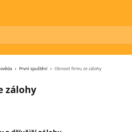
pověda
První spuštění
Obnovit firmu ze zálohy
e zálohy