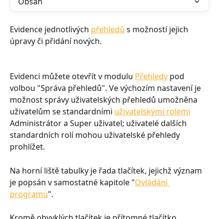
Obsah
Evidence jednotlivých 
přehledů
 s možností jejich 
úpravy či přidání nových.
Evidenci můžete otevřít v modulu 
Přehledy
 pod 
volbou "Správa přehledů". Ve výchozím nastavení je 
možnost správy uživatelských přehledů umožněna 
uživatelům se standardními 
uživatelskými rolemi
Administrátor a Super uživatel; uživatelé dalších 
standardních rolí mohou uživatelské přehledy 
prohlížet.
Na horní liště tabulky je řada tlačítek, jejichž význam 
je popsán v samostatné kapitole "
Ovládání 
programu
".
Kromě obvyklých tlačítek je přítomné tlačítko 