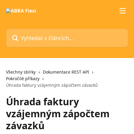
Přeskočit na hlavní obsah
Vyhledat v článcích…
Všechny sbírky
Dokumentace REST API
Pokročilé příkazy
Úhrada faktury vzájemným zápočtem závazků
Úhrada faktury
vzájemným zápočtem
závazků