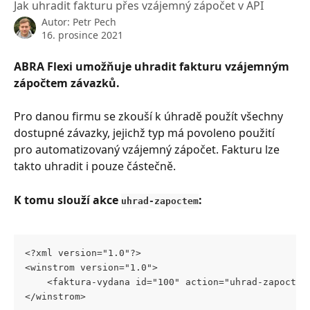
Jak uhradit fakturu přes vzájemný zápočet v API
Autor:
Petr Pech
16. prosince 2021
ABRA Flexi umožňuje uhradit fakturu vzájemným 
zápočtem závazků. 
Pro danou firmu se zkouší k úhradě použít všechny 
dostupné závazky, jejichž typ má povoleno použití 
pro automatizovaný vzájemný zápočet. Fakturu lze 
takto uhradit i pouze částečně.
K tomu slouží akce 
:
uhrad-zapoctem
<?xml version="1.0"?>
<winstrom version="1.0">
	<faktura-vydana id="100" action="uhrad-zapoctem
</winstrom>