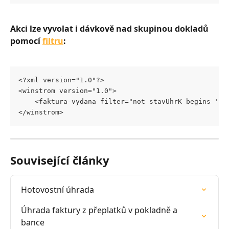
Akci lze vyvolat i dávkově nad skupinou dokladů 
pomocí 
filtru
:
<?xml version="1.0"?>
<winstrom version="1.0">
	<faktura-vydana filter="not stavUhrK begins 's
</winstrom>
Související články
Hotovostní úhrada
Úhrada faktury z přeplatků v pokladně a 
bance