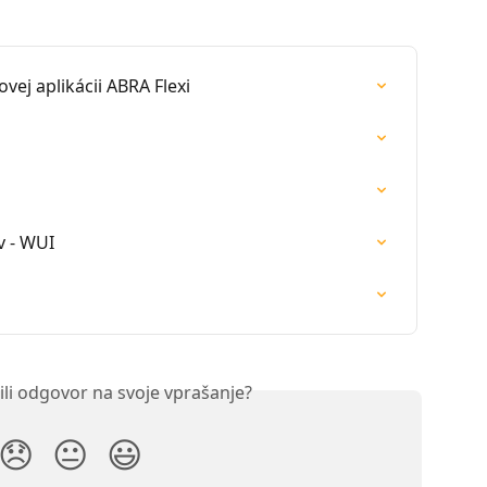
vej aplikácii ABRA Flexi
v - WUI
ili odgovor na svoje vprašanje?
😞
😐
😃