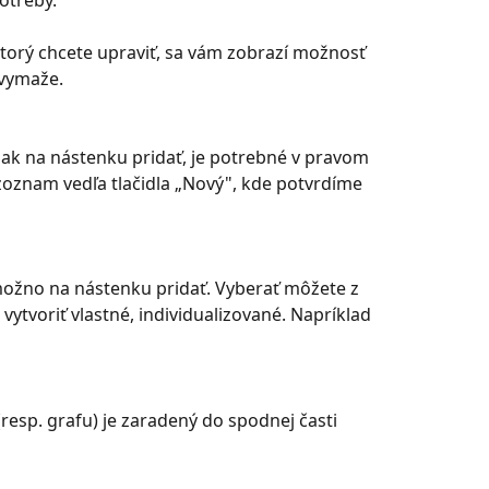
otreby.
torý chcete upraviť, sa vám zobrazí možnosť 
 vymaže.
pak na nástenku pridať, je potrebné v pravom 
oznam vedľa tlačidla „Nový", kde potvrdíme 
možno na nástenku pridať. Vyberať môžete z 
ytvoriť vlastné, individualizované. Napríklad 
esp. grafu) je zaradený do spodnej časti 