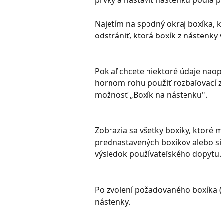
prvky a nastaviť nástenku podľa p
Najetím na spodný okraj boxíka, k
odstrániť, ktorá boxík z nástenky
Pokiaľ chcete niektoré údaje nao
hornom rohu použiť rozbaľovací z
možnosť „Boxík na nástenku".
Zobrazia sa všetky boxíky, ktoré 
prednastavených boxíkov alebo si v
výsledok používateľského dopytu.
Po zvolení požadovaného boxíka (r
nástenky.