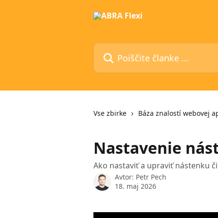
Preskoči na glavno vsebino
Poiščite članke ...
Vse zbirke
Báza znalostí webovej ap
Nastavenie nás
Ako nastaviť a upraviť nástenku č
Avtor:
Petr Pech
18. maj 2026