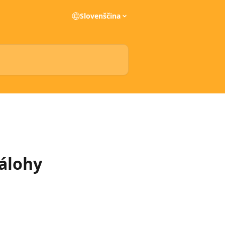
Slovenščina
zálohy