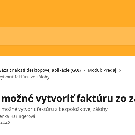
Báza znalostí desktopovej aplikácie (GUI)
Modul: Predaj
ytvoriť faktúru zo zálohy
e možné vytvoriť faktúru zo 
e možné vytvoriť faktúru z bezpoložkovej zálohy
enka Haringerová
 2026