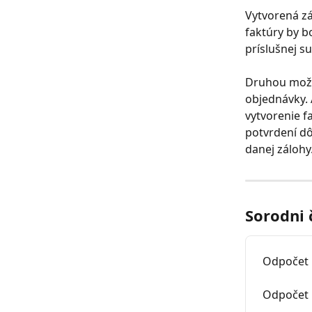
Vytvorená zá
faktúry by b
príslušnej s
Druhou možno
objednávky. 
vytvorenie f
potvrdení dô
danej zálohy
Sorodni 
Odpočet 
Odpočet 