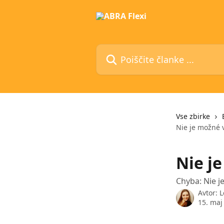
Preskoči na glavno vsebino
Poiščite članke ...
Vse zbirke
Nie je možné v
Nie j
Chyba: Nie j
Avtor:
L
15. maj