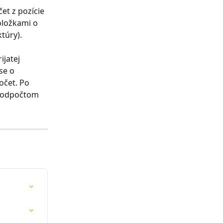
et z pozície 
oložkami o 
ktúry).
jatej 
se o 
čet. Po 
a odpočtom 