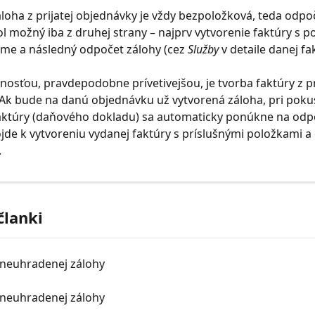
loha z prijatej objednávky je vždy bezpoložková, teda odpoč
ol možný iba z druhej strany – najprv vytvorenie faktúry s p
ume a následný odpočet zálohy (cez 
Služby
 v detaile danej fa
sťou, pravdepodobne prívetivejšou, je tvorba faktúry z pri
Ak bude na danú objednávku už vytvorená záloha, pri poku
aktúry (daňového dokladu) sa automaticky ponúkne na odpo
jde k vytvoreniu vydanej faktúry s príslušnými položkami 
.
članki
neuhradenej zálohy
neuhradenej zálohy