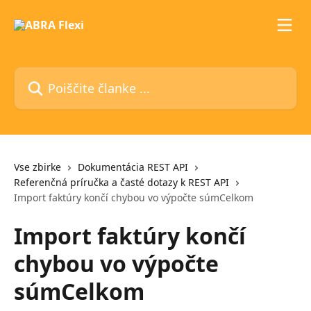
Preskoči na glavno vsebino
Poiščite članke ...
Vse zbirke
Dokumentácia REST API
Referenčná príručka a časté dotazy k REST API
Import faktúry končí chybou vo výpočte súmCelkom
Import faktúry končí
chybou vo výpočte
súmCelkom