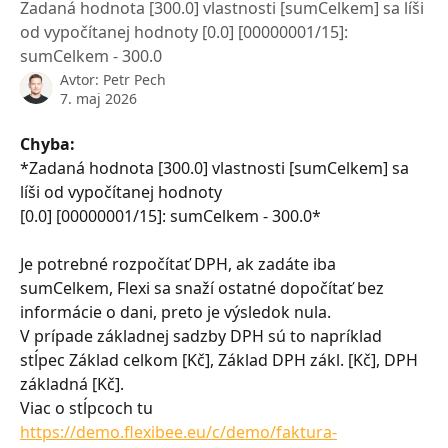
Zadaná hodnota [300.0] vlastnosti [sumCelkem] sa líši
od vypočítanej hodnoty [0.0] [00000001/15]:
sumCelkem - 300.0
Avtor:
Petr Pech
7. maj 2026
Chyba:
*Zadaná hodnota [300.0] vlastnosti [sumCelkem] sa 
líši od vypočítanej hodnoty
[0.0] [00000001/15]: sumCelkem - 300.0*
Je potrebné rozpočítať DPH, ak zadáte iba 
sumCelkem, Flexi sa snaží ostatné dopočítať bez 
informácie o dani, preto je výsledok nula.
V prípade základnej sadzby DPH sú to napríklad 
stĺpec Základ celkom [Kč], Základ DPH zákl. [Kč], DPH 
základná [Kč].
Viac o stĺpcoch tu 
https://demo.flexibee.eu/c/demo/faktura-